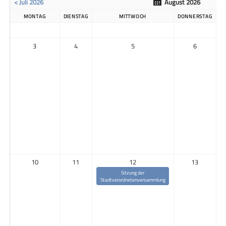
< Juli 2026
August 2026
MONTAG
DIENSTAG
MITTWOCH
DONNERSTAG
3
4
5
6
10
11
12
13
Sitzung der
Stadtverordnetenversammlung