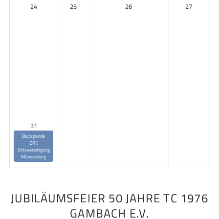
24
25
26
27
31
Blutspende
DRK
Ortsvereinigung
Münzenberg
JUBILÄUMSFEIER 50 JAHRE TC 1976
GAMBACH E.V.