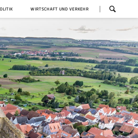
Navigation
LITIK
WIRTSCHAFT UND VERKEHR
überspringen
 Z
Dorfentwicklung (IKEK)
Bauleitpläne
Baumaßnahmen
tner
Busfahrpläne
E-Ladesäule