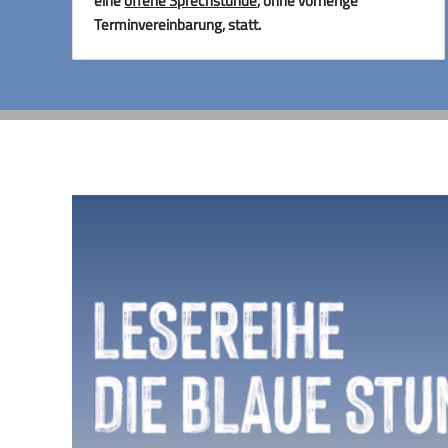
eine
offene Sprechstunde
, ohne vorherige
Terminvereinbarung, statt.