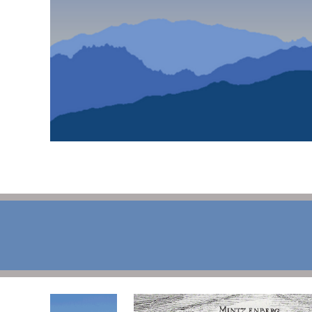
T
blaue Stunde
Pressemitteilungen und Amtliche Bekanntmac
Starkregen / Rückstausicherung