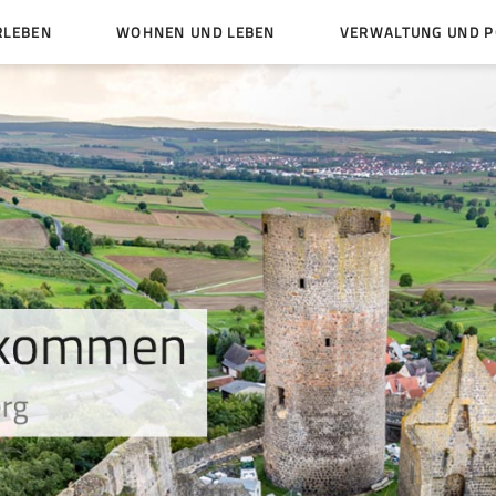
RLEBEN
WOHNEN UND LEBEN
VERWALTUNG UND PO
Kinder und Jugendliche
Bürgerservice von A bis
Mängelmelder
Miteinander leben
Veröffentlichungen
Vereine
Ämter und Ansprechpar
en
Bürger- und Kulturhäuser
Stellenausschreibungen
rg
Kirchengemeinden
Politische Gremien