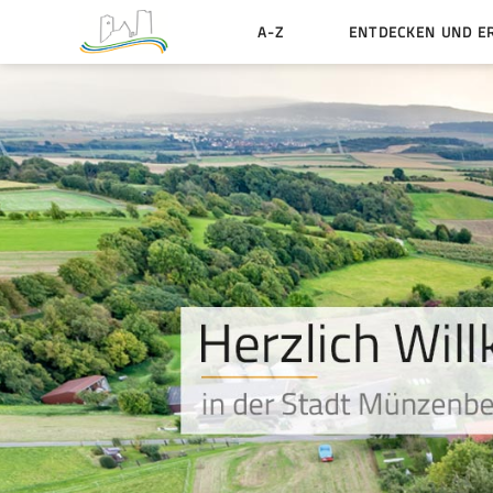
A-Z
ENTDECKEN UND E
Geschichte der Stadt
Sehenswertes
Aktiv erleben
Essen und Übernacht
Heiraten in Münzenbe