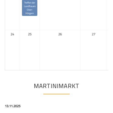
Treffen der
Landfrauen
Ober-
d
Hörgern
F
24
25
26
27
V
MARTINIMARKT
13.11.2025