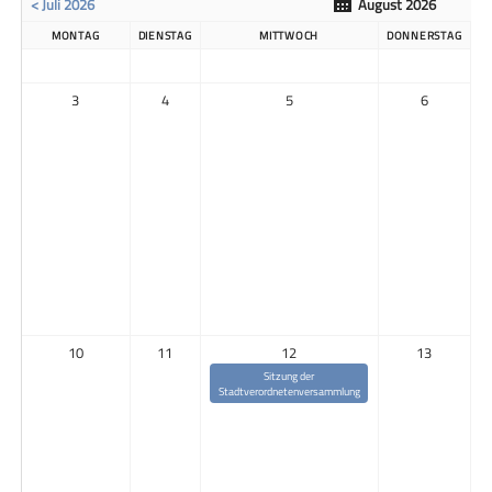
< Juli 2026
August 2026
MONTAG
DIENSTAG
MITTWOCH
DONNERSTAG
3
4
5
6
10
11
12
13
Sitzung der
Stadtverordnetenversammlung