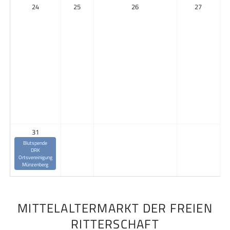
24
25
26
27
31
Blutspende
DRK
Ortsvereinigung
Münzenberg
MITTELALTERMARKT DER FREIEN
RITTERSCHAFT