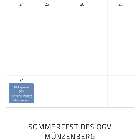
24
25
26
27
31
Blutspende
DRK
Ortsvereinigung
Münzenberg
SOMMERFEST DES OGV
MÜNZENBERG