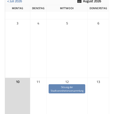
< Juli 2026
August 2026
MONTAG
DIENSTAG
MITTWOCH
DONNERSTAG
3
4
5
6
10
11
12
13
Sitzung der
Stadtverordnetenversammlung