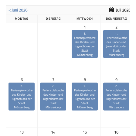
< Juni 2026
Juli 2026
MONTAG
DIENSTAG
MITTWOCH
DONNERSTAG
1
2
1.
1.
Ferienspielwoche
Ferienspielwoche
des Kinder- und
des Kinder- und
Jugendbüros der
Jugendbüros der
Stadt
Stadt
Münzenberg
Münzenberg
6
7
8
9
2.
2.
2.
2.
Ferienspielwoche
Ferienspielwoche
Ferienspielwoche
Ferienspielwoche
des Kinder- und
des Kinder- und
des Kinder- und
des Kinder- und
Jugendbüros der
Jugendbüros der
Jugendbüros der
Jugendbüros der
Stadt
Stadt
Stadt
Stadt
Münzenberg
Münzenberg
Münzenberg
Münzenberg
13
14
15
16