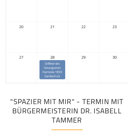
20
21
22
23
27
28
29
30
Grillfeier des
Gesangverein
Harmonie 1859
Gambach e.V.
"SPAZIER MIT MIR" - TERMIN MIT
BÜRGERMEISTERIN DR. ISABELL
TAMMER