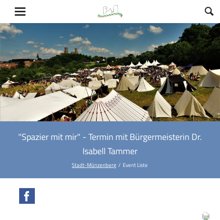
"Spazier mit mir" - Termin mit Bürgermeisterin Dr.
Isabell Tammer
Stadt-Münzenberg
Event Liste
Facebook