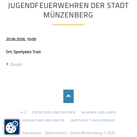
JUGENDFEUERWEHREN DER STADT
MÜNZENBERG
20.06.2026, 10:00
Ort: Sportplatz Trais
Zurück
NAVIGATION
A-Z
ENTDECKEN UND ERLEBEN
WOHNEN UND LEBEN
ÜBERSPRINGEN
VERWALTUNG UND POLITIK
WIRTSCHAFT UND VERKEHR
Impressum
-
Datenschutz
- Stadt Münzenberg © 2026