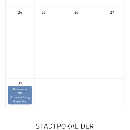
24
25
26
27
31
Blutspende
DRK
Ortsvereinigung
Münzenberg
STADTPOKAL DER