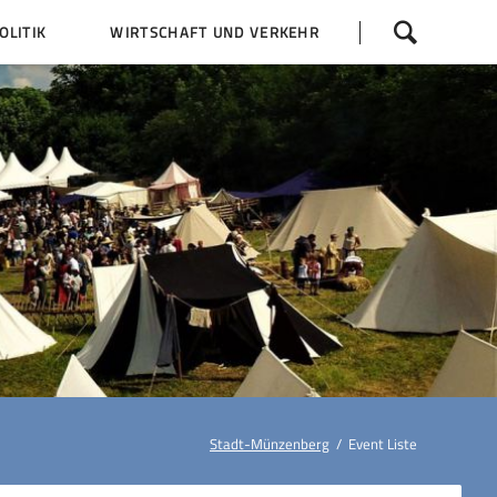
Navigation
LITIK
WIRTSCHAFT UND VERKEHR
überspringen
 Z
Dorfentwicklung (IKEK)
Bauleitpläne
Baumaßnahmen
tner
Busfahrpläne
E-Ladesäule
Stadt-Münzenberg
Event Liste