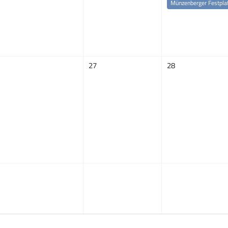
Münzenberger Festpla
27
28