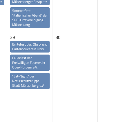
tz
Münzenberger Festplatz
Sommerfest
"italienischer Abend" der
SPD-Ortsvereinigung
Münzenberg
29
30
Erntefest des Obst- und
Gartenbauverein Trais
Feuerfest der
Freiwilligen Feuerwehr
Ober-Hörgern e.V.
"Bat-Night" der
Naturschutzgruppe
Stadt Münzenberg e.V.