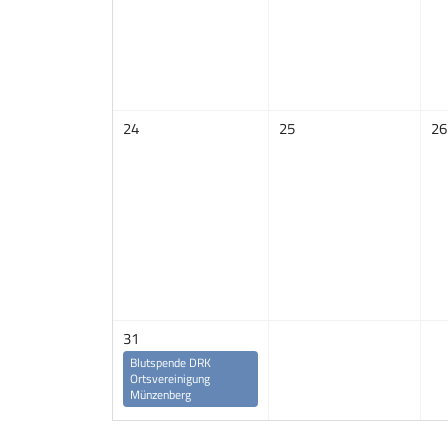
24
25
26
31
Blutspende DRK
Ortsvereinigung
Münzenberg