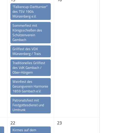
"Falkencup-Dartturnier"
des TSV 1904
Münzenberg e.V.
Sommerfest mit
Königsschießen des
Schützenverein
Gambach
Grillfest des VDK
Münzenberg / Trais
Traditionelles Grillfest
des VdK Gambach /
Ober-Hörgern
Weinfest des
Gesangverein Harmonie
1859 Gambach e.V.
Patronatsfest mit
Festgottesdienst und
Umtrunk
22
23
Kirmes auf dem