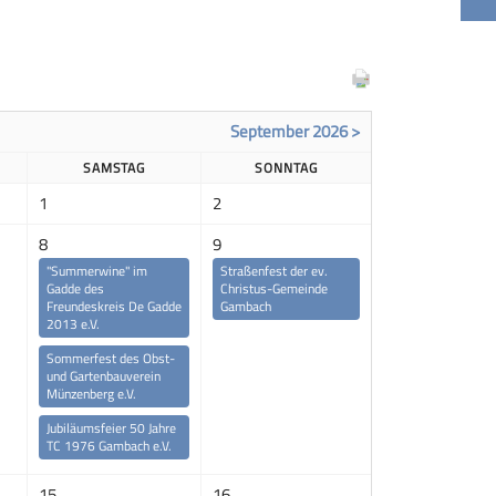
September 2026 >
SAMSTAG
SONNTAG
1
2
8
9
"Summerwine" im
Straßenfest der ev.
Gadde des
Christus-Gemeinde
Freundeskreis De Gadde
Gambach
2013 e.V.
Sommerfest des Obst-
und Gartenbauverein
Münzenberg e.V.
Jubiläumsfeier 50 Jahre
TC 1976 Gambach e.V.
15
16