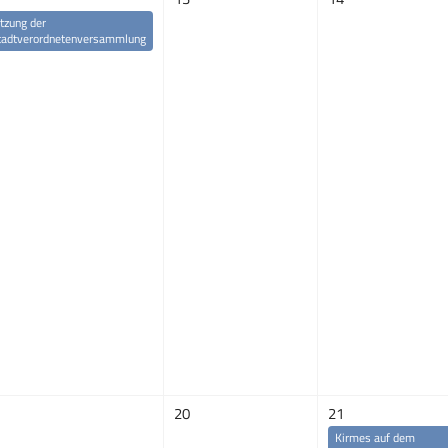
itzung der
tadtverordnetenversammlung
20
21
Kirmes auf dem