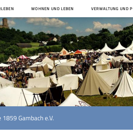
RLEBEN
WOHNEN UND LEBEN
VERWALTUNG UND PO
Kinder und Jugendliche
Bürgerservice von A bis
Mängelmelder
Miteinander leben
Veröffentlichungen
Vereine
Ämter und Ansprechpar
en
Bürger- und Kulturhäuser
Stellenausschreibungen
rg
Kirchengemeinden
Politische Gremien
e 1859 Gambach e.V.