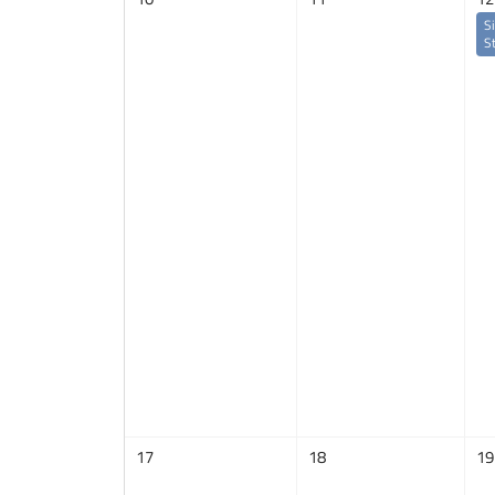
S
S
17
18
19