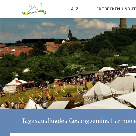
A-Z
ENTDECKEN UND E
Geschichte der Stadt
Sehenswertes
Aktiv erleben
Essen und Übernacht
Heiraten in Münzenbe
Tagesausflugdes Gesangvereins Harmoni