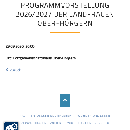
PROGRAMMVORSTELLUNG
2026/2027 DER LANDFRAUEN
OBER-HÖRGERN
29.09.2026, 20:00
Ort: Dorfgemeinschaftshaus Ober-Hörgern
Zurück
NAVIGATION
A-Z
ENTDECKEN UND ERLEBEN
WOHNEN UND LEBEN
ÜBERSPRINGEN
VERWALTUNG UND POLITIK
WIRTSCHAFT UND VERKEHR