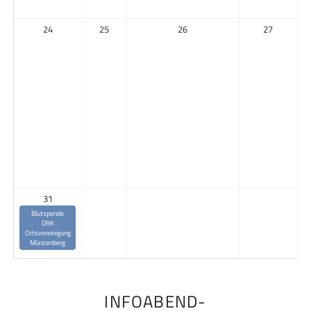
24
25
26
27
31
Blutspende
DRK
Ortsvereinigung
Münzenberg
INFOABEND-