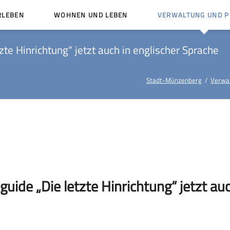
RLEBEN
WOHNEN UND LEBEN
VERWALTUNG UND PO
Kinder und Jugendliche
Bürgerservice von A bis
te Hinrichtung“ jetzt auch in englischer Sprache
Mängelmelder
Miteinander leben
Veröffentlichungen
Vereine
Stadt-Münzenberg
Verwal
Ämter und Ansprechpar
en
Bürger- und Kulturhäuser
Stellenausschreibungen
rg
Kirchengemeinden
Politische Gremien
ide „Die letzte Hinrichtung“ jetzt auc