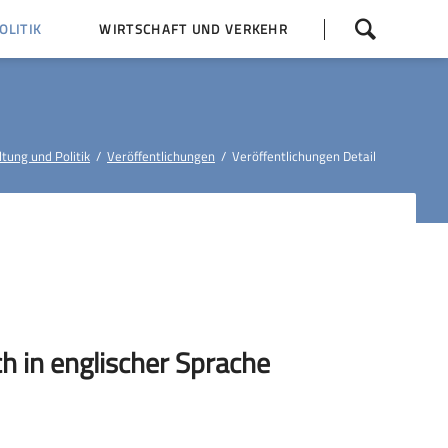
Navigation
LITIK
WIRTSCHAFT UND VERKEHR
überspringen
 Z
Dorfentwicklung (IKEK)
Bauleitpläne
Baumaßnahmen
tung und Politik
Veröffentlichungen
Veröffentlichungen Detail
tner
Busfahrpläne
E-Ladesäule
h in englischer Sprache