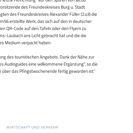
 Vorsitzende des Freundeskreises Burg u. Stadt
ten des Freundeskreises Alexander Füller (2.v.li) die
m56 erstellte Werk, das sich auf den in deutscher
den QR-Code auf den Tafeln oder den Flyern zu
olms-Laubach ans Licht gebracht hat und die die
ues Medium verpackt haben.
ung des touristischen Angebots. Dank der Nähe zur
es Audioguides eine willkommene Ergänzung“, so die
i über das Pfingstwochenende fertig geworden ist.“
WIRTSCHAFT UND VERKEHR