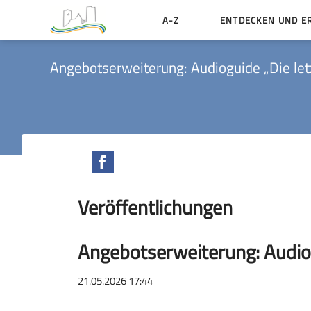
A-Z
ENTDECKEN UND E
Geschichte der Stadt
Angebotserweiterung: Audioguide „Die letz
Sehenswertes
Aktiv erleben
Essen und Übernacht
Facebook
Heiraten in Münzenbe
Veröffentlichungen
Angebotserweiterung: Audiogu
21.05.2026 17:44