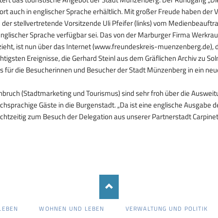
fort auch in englischer Sprache erhältlich. Mit großer Freude haben der
der stellvertretende Vorsitzende Uli Pfeifer (links) vom Medienbeauftrag
englischer Sprache verfügbar sei. Das von der Marburger Firma Werkrau
ieht, ist nun über das Internet (www.freundeskreis-muenzenberg.de), 
htigsten Ereignisse, die Gerhard Steinl aus dem Gräflichen Archiv zu S
s für die Besucherinnen und Besucher der Stadt Münzenberg in ein ne
bruch (Stadtmarketing und Tourismus) sind sehr froh über die Ausweit
sprachige Gäste in die Burgenstadt. „Da ist eine englische Ausgabe d
chtzeitig zum Besuch der Delegation aus unserer Partnerstadt Carpinet
LEBEN
WOHNEN UND LEBEN
VERWALTUNG UND POLITIK