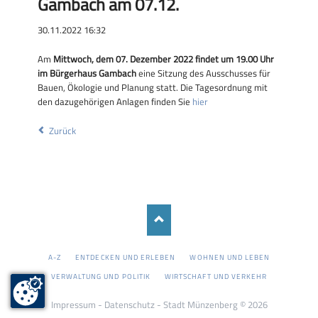
Gambach am 07.12.
30.11.2022 16:32
Am
Mittwoch, dem 07. Dezember 2022 findet um 19.00 Uhr
im Bürgerhaus Gambach
eine Sitzung des Ausschusses für
Bauen, Ökologie und Planung statt. Die Tagesordnung mit
den dazugehörigen Anlagen finden Sie
hier
Zurück
NAVIGATION
A-Z
ENTDECKEN UND ERLEBEN
WOHNEN UND LEBEN
ÜBERSPRINGEN
VERWALTUNG UND POLITIK
WIRTSCHAFT UND VERKEHR
Impressum
-
Datenschutz
- Stadt Münzenberg © 2026