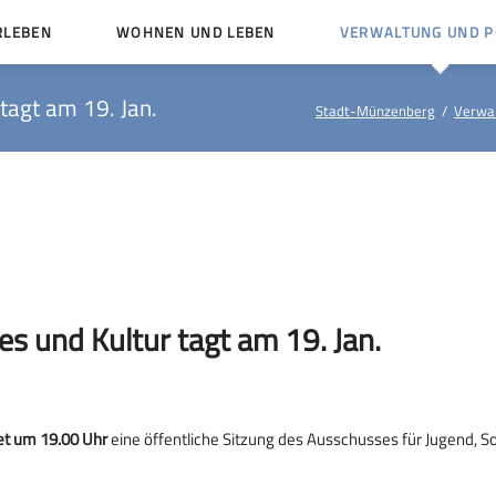
RLEBEN
WOHNEN UND LEBEN
VERWALTUNG UND PO
Kinder und Jugendliche
Bürgerservice von A bis
tagt am 19. Jan.
Stadt-Münzenberg
Verwal
Mängelmelder
Miteinander leben
Veröffentlichungen
Vereine
Ämter und Ansprechpar
en
Bürger- und Kulturhäuser
Stellenausschreibungen
rg
Kirchengemeinden
Politische Gremien
es und Kultur tagt am 19. Jan.
et um 19.00 Uhr
eine öffentliche Sitzung des Ausschusses für Jugend, S