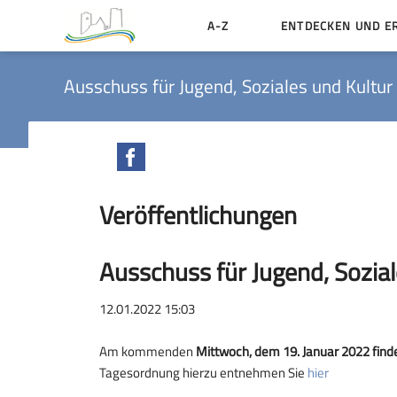
A-Z
ENTDECKEN UND E
Geschichte der Stadt
Ausschuss für Jugend, Soziales und Kultur 
Sehenswertes
Aktiv erleben
Facebook
Essen und Übernacht
Veröffentlichungen
Heiraten in Münzenbe
Ausschuss für Jugend, Sozial
12.01.2022 15:03
Am kommenden
Mittwoch, dem 19. Januar 2022 find
Tagesordnung hierzu entnehmen Sie
hier