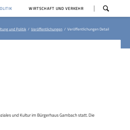
Navigation
LITIK
WIRTSCHAFT UND VERKEHR
überspringen
 Z
Dorfentwicklung (IKEK)
tung und Politik
Veröffentlichungen
Veröffentlichungen Detail
Bauleitpläne
Baumaßnahmen
tner
Busfahrpläne
E-Ladesäule
oziales und Kultur im Bürgerhaus Gambach statt. Die