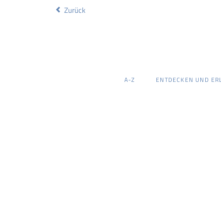
Zurück
NAVIGATION
A-Z
ENTDECKEN UND ER
ÜBERSPRINGEN