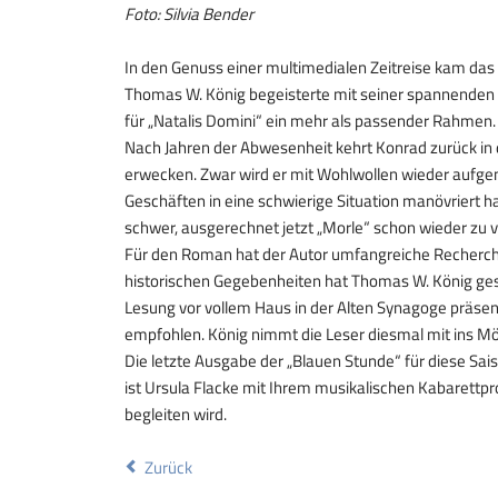
Foto: Silvia Bender
In den Genuss einer multimedialen Zeitreise kam da
Thomas W. König begeisterte mit seiner spannenden 
für „Natalis Domini“ ein mehr als passender Rahmen.
Nach Jahren der Abwesenheit kehrt Konrad zurück in d
erwecken. Zwar wird er mit Wohlwollen wieder aufgen
Geschäften in eine schwierige Situation manövriert ha
schwer, ausgerechnet jetzt „Morle“ schon wieder zu
Für den Roman hat der Autor umfangreiche Recherche
historischen Gegebenheiten hat Thomas W. König ges
Lesung vor vollem Haus in der Alten Synagoge präsent
empfohlen. König nimmt die Leser diesmal mit ins Mö
Die letzte Ausgabe der „Blauen Stunde“ für diese Sa
ist Ursula Flacke mit Ihrem musikalischen Kabarett
begleiten wird.
Zurück