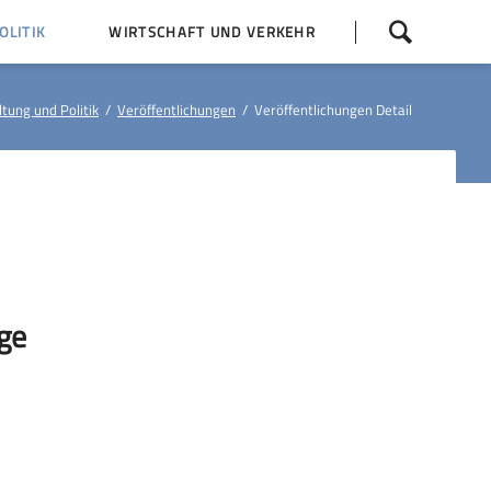
Navigation
LITIK
WIRTSCHAFT UND VERKEHR
überspringen
 Z
Dorfentwicklung (IKEK)
tung und Politik
Veröffentlichungen
Veröffentlichungen Detail
Bauleitpläne
Baumaßnahmen
tner
Busfahrpläne
E-Ladesäule
oge