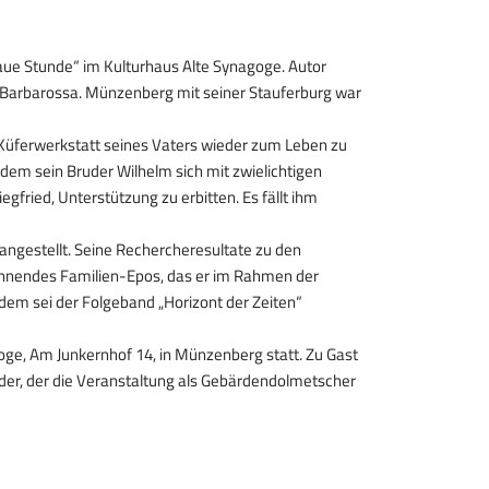
aue Stunde“ im Kulturhaus Alte Synagoge. Autor
 Barbarossa. Münzenberg mit seiner Stauferburg war
e Küferwerkstatt seines Vaters wieder zum Leben zu
dem sein Bruder Wilhelm sich mit zwielichtigen
gfried, Unterstützung zu erbitten. Es fällt ihm
ngestellt. Seine Rechercheresultate zu den
annendes Familien-Epos, das er im Rahmen der
 dem sei der Folgeband „Horizont der Zeiten“
oge, Am Junkernhof 14, in Münzenberg statt. Zu Gast
der, der die Veranstaltung als Gebärdendolmetscher