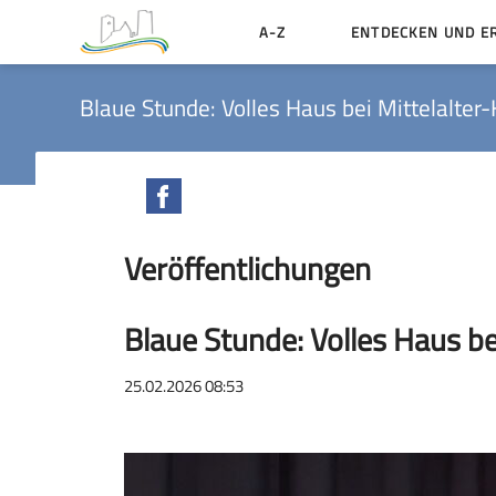
A-Z
ENTDECKEN UND E
Geschichte der Stadt
Blaue Stunde: Volles Haus bei Mittelalter-
Sehenswertes
Aktiv erleben
Facebook
Essen und Übernacht
Veröffentlichungen
Heiraten in Münzenbe
Blaue Stunde: Volles Haus be
25.02.2026 08:53