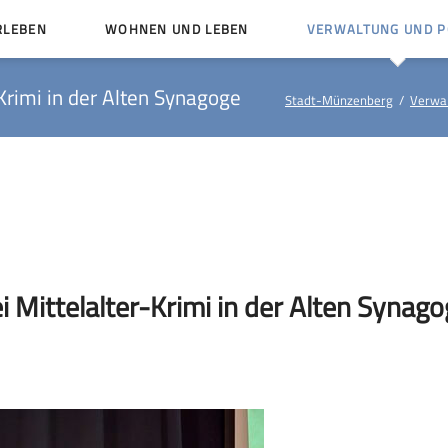
RLEBEN
WOHNEN UND LEBEN
VERWALTUNG UND PO
Kinder und Jugendliche
Bürgerservice von A bis
Krimi in der Alten Synagoge
Stadt-Münzenberg
Verwal
Mängelmelder
Miteinander leben
Veröffentlichungen
Vereine
Ämter und Ansprechpar
en
Bürger- und Kulturhäuser
Stellenausschreibungen
rg
Kirchengemeinden
Politische Gremien
i Mittelalter-Krimi in der Alten Synag