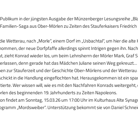
s Publikum in der jüngsten Ausgabe der Münzenberger Lesungsreihe „Bl
Familien-Saga aus Ober-Mörlen zu Zeiten des Stauferkaisers Friedrich
ie Wetterau, nach „Morle“, einem Dorf im „Usbachtal“, um hier die alt
ommen, der neue Dorfpfaffe allerdings spinnt Intrigen gegen ihn. Nach
t, zieht Konrad wieder los, um beim Lehnsherrn der Mörler Mark, Graf Sie
 verlassen, denn gerade hat das Mädchen Juliane seinen Weg gekreuzt…
n zur Stauferzeit und der Geschichte Ober-Mörlens und der Wetterau a
chickt in die Handlung eingeflochten hat. Herausgekommen ist ein sp
ierte. Wer wissen will, wie es mit den Nachfahren Konrads weitergeht,
rlen des beginnenden 19. Jahrhunderts zu Zeiten Napoleons.
ison findet am Sonntag, 15.03.26 um 17:00 Uhr im Kulturhaus Alte Synag
programm „Mordsweiber“. Unterstützung bekommt sie von Daniel Schnei