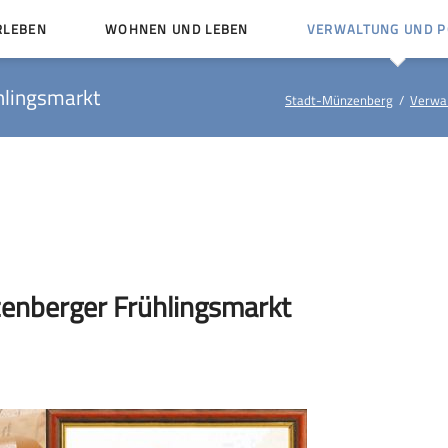
RLEBEN
WOHNEN UND LEBEN
VERWALTUNG UND PO
Kinder und Jugendliche
Bürgerservice von A bis
hlingsmarkt
Stadt-Münzenberg
Verwal
Mängelmelder
Miteinander leben
Veröffentlichungen
Vereine
Ämter und Ansprechpar
en
Bürger- und Kulturhäuser
Stellenausschreibungen
rg
Kirchengemeinden
Politische Gremien
enberger Frühlingsmarkt