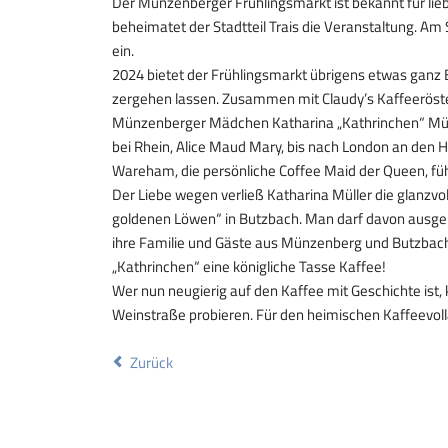
Der Münzenberger Frühlingsmarkt ist bekannt für lieb
beheimatet der Stadtteil Trais die Veranstaltung. Am
ein.
2024 bietet der Frühlingsmarkt übrigens etwas ganz
zergehen lassen. Zusammen mit Claudy’s Kaffeeröste
Münzenberger Mädchen Katharina „Kathrinchen“ Mülle
bei Rhein, Alice Maud Mary, bis nach London an den H
Wareham, die persönliche Coffee Maid der Queen, füh
Der Liebe wegen verließ Katharina Müller die glanzvo
goldenen Löwen“ in Butzbach. Man darf davon ausgehe
ihre Familie und Gäste aus Münzenberg und Butzbach 
„Kathrinchen“ eine königliche Tasse Kaffee!
Wer nun neugierig auf den Kaffee mit Geschichte is
Weinstraße probieren. Für den heimischen Kaffeevol
Zurück