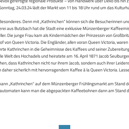
evoll gefertigte regionale Produkte – von Handwerk über Deko bis hin 
 Sonntag, 24.03.24 lädt der Markt von 11 bis 18 Uhr rund um das Kultu
 Besonderes. Denn mit „Kathrinchen“ können sich die Besucherinnen u
rei aus Butzbach hat die Stadt eine exklusive Münzenberger Kaffeemi
r. Die junge Frau kam als Kindermädchen der Prinzessin von Großbrit
of von Queen Victoria. Die Engländer, allen voran Queen Victoria, waren
rte Kathrinchen in die Geheimnisse des Kaffees und seiner Zubereitung
lle Welt des Hochadels und heiratete am 16. April 1871 Jacob Seulburge
n, dass Kathrinchen nicht nur ihrem Jacob, sondern auch ihrer Leidens
daher sicherlich mit hervorragendem Kaffee à la Queen Victoria. Lass
t, kann „Kathrinchen“ auf dem Münzenberger Frühlingsmarkt am Stand d
lautomaten kann man die abgepackten Kaffeebohnen dann am Stand der 