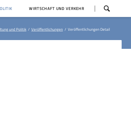
Navigation
LITIK
WIRTSCHAFT UND VERKEHR
überspringen
 Z
Dorfentwicklung (IKEK)
tung und Politik
Veröffentlichungen
Veröffentlichungen Detail
Bauleitpläne
Baumaßnahmen
tner
Busfahrpläne
E-Ladesäule