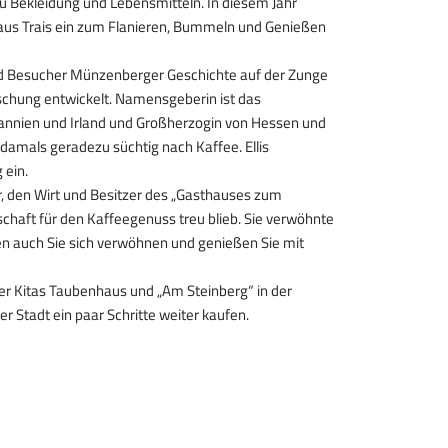
zu Bekleidung und Lebensmitteln. In diesem Jahr
rhaus Trais ein zum Flanieren, Bummeln und Genießen
nd Besucher Münzenberger Geschichte auf der Zunge
schung entwickelt. Namensgeberin ist das
annien und Irland und Großherzogin von Hessen und
 damals geradezu süchtig nach Kaffee. Ellis
 ein.
r, den Wirt und Besitzer des „Gasthauses zum
chaft für den Kaffeegenuss treu blieb. Sie verwöhnte
en auch Sie sich verwöhnen und genießen Sie mit
er Kitas Taubenhaus und „Am Steinberg“ in der
Stadt ein paar Schritte weiter kaufen.