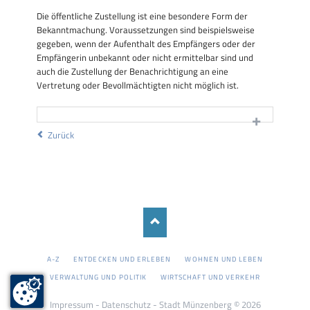
Die öffentliche Zustellung ist eine besondere Form der
Bekanntmachung. Voraussetzungen sind beispielsweise
gegeben, wenn der Aufenthalt des Empfängers oder der
Empfängerin unbekannt oder nicht ermittelbar sind und
auch die Zustellung der Benachrichtigung an eine
Vertretung oder Bevollmächtigten nicht möglich ist.
Zurück
NAVIGATION
A-Z
ENTDECKEN UND ERLEBEN
WOHNEN UND LEBEN
ÜBERSPRINGEN
VERWALTUNG UND POLITIK
WIRTSCHAFT UND VERKEHR
Impressum
-
Datenschutz
- Stadt Münzenberg © 2026