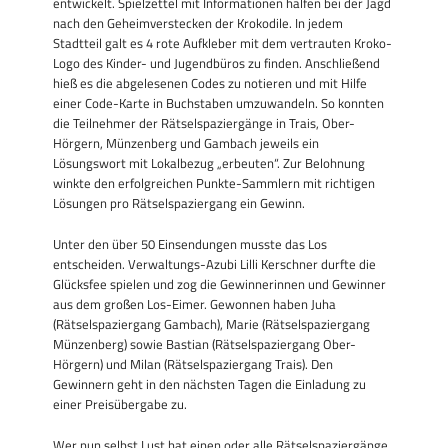
entwickelt. Spielzettel mit Informationen halfen bei der Jagd
nach den Geheimverstecken der Krokodile. In jedem
Stadtteil galt es 4 rote Aufkleber mit dem vertrauten Kroko-
Logo des Kinder- und Jugendbüros zu finden. Anschließend
hieß es die abgelesenen Codes zu notieren und mit Hilfe
einer Code-Karte in Buchstaben umzuwandeln. So konnten
die Teilnehmer der Rätselspaziergänge in Trais, Ober-
Hörgern, Münzenberg und Gambach jeweils ein
Lösungswort mit Lokalbezug „erbeuten“. Zur Belohnung
winkte den erfolgreichen Punkte-Sammlern mit richtigen
Lösungen pro Rätselspaziergang ein Gewinn.
Unter den über 50 Einsendungen musste das Los
entscheiden. Verwaltungs-Azubi Lilli Kerschner durfte die
Glücksfee spielen und zog die Gewinnerinnen und Gewinner
aus dem großen Los-Eimer. Gewonnen haben Juha
(Rätselspaziergang Gambach), Marie (Rätselspaziergang
Münzenberg) sowie Bastian (Rätselspaziergang Ober-
Hörgern) und Milan (Rätselspaziergang Trais). Den
Gewinnern geht in den nächsten Tagen die Einladung zu
einer Preisübergabe zu.
Wer nun selbst Lust hat einen oder alle Rätselspaziergänge