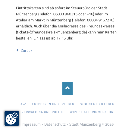
Eintrittskarten sind ab sofort im Steuerbüro der Stadt
Münzenberg (Telefon: 06033 960315 oder -16) oder im
Atelier am Markt in Münzenberg (Telefon: 06004 9157270)
erhältlich. Auch über die Mailadresse des Freundeskreises
(tickets@freundeskreis-muenzenberg.de) kann man Karten
bestellen. Einlass ist ab 17.15 Uhr.
Zurück
NAVIGATION
A-Z
ENTDECKEN UND ERLEBEN
WOHNEN UND LEBEN
ÜBERSPRINGEN
VERWALTUNG UND POLITIK
WIRTSCHAFT UND VERKEHR
Impressum
-
Datenschutz
- Stadt Münzenberg © 2026