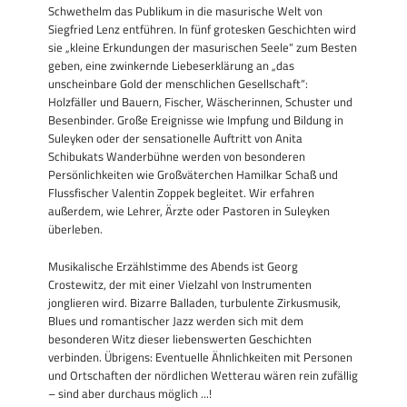
Schwethelm das Publikum in die masurische Welt von
Siegfried Lenz entführen. In fünf grotesken Geschichten wird
sie „kleine Erkundungen der masurischen Seele“ zum Besten
geben, eine zwinkernde Liebeserklärung an „das
unscheinbare Gold der menschlichen Gesellschaft“:
Holzfäller und Bauern, Fischer, Wäscherinnen, Schuster und
Besenbinder. Große Ereignisse wie Impfung und Bildung in
Suleyken oder der sensationelle Auftritt von Anita
Schibukats Wanderbühne werden von besonderen
Persönlichkeiten wie Großväterchen Hamilkar Schaß und
Flussfischer Valentin Zoppek begleitet. Wir erfahren
außerdem, wie Lehrer, Ärzte oder Pastoren in Suleyken
überleben.
Musikalische Erzählstimme des Abends ist Georg
Crostewitz, der mit einer Vielzahl von Instrumenten
jonglieren wird. Bizarre Balladen, turbulente Zirkusmusik,
Blues und romantischer Jazz werden sich mit dem
besonderen Witz dieser liebenswerten Geschichten
verbinden. Übrigens: Eventuelle Ähnlichkeiten mit Personen
und Ortschaften der nördlichen Wetterau wären rein zufällig
– sind aber durchaus möglich ...!