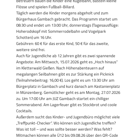
Betreuern bauen die Kinder eine Kugelbahn, basteln kleine
Flösse und spielen Fußball-Billard.
Täglich werden die Kinder morgens abgeholt und zum
Bürgerhaus Gambach gebracht. Das Programm startet um
08:30 und endet um 13:00 Uhr, donnerstags (Tagesausflüge:
Hoherodskopf mit Sommerrodelbahn und Vogelpark
Schotten) um 16 Uhr.
Gebühren: 60 € für das erste Kind, 50 € für das zweite,
weitere sind frei.
Auch für Jugendliche ab 12 Jahren gibt es zwei spannende
Angebote: Am Mittwoch, 15.07.2026 geht es „Hoch hinaus“
im Kletterwald Gießen. Nach Höhenabenteuern auf
megalangen Seilbahnen gibt es zur Stärkung ein Picknick
(Teilnahmebeitrag: 16,00 €). Los geht es um 13:30 Uhr am
Bürgerplatz in Gambach und kurz danach am Kastanienplatz
in Münzenberg. Gemütlicher geht es am Montag, 27.07.2026
zu. Um 17:00 Uhr am JUZ Gambach startet ein chilliger
Sommerabend. Am Lagerfeuer gibt es Stockbrot und coole
Cocktails.
Außerdem sucht das Kinder- und Jugendbüro möglichst viele
„Treffpunkt-Checker“. Wo können sich Jugendliche treffen?
Was ist toll – und was sollte besser werden? Was fehlt?
Mitmachen können alle Ü12 bis 09.08.26 über den QR-Code