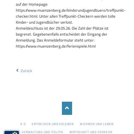
auf der Homepage:
https://www.muenzenberg.de/kinderundjugendbuero/treffpunkt-
checker.html. Unter allen Treffpunkt-Checkern werden tolle
Kinder- und Jugendbücher verlost.
Anmeldeschluss ist der 29.05.26. Die Zahl der Plätze ist
begrenzt. Gegebenenfalls entscheidet der Eingang der
Anmeldung. Das Anmeldeformular steht unter:
https://www.muenzenberg.de/ferienspiele.html
Zurück
NAVIGATION
A-Z
ENTDECKEN UND ERLEBEN
WOHNEN UND LEBEN
ÜBERSPRINGEN
VERWALTUNG UND POLITIK
WIRTSCHAFT UND VERKEHR