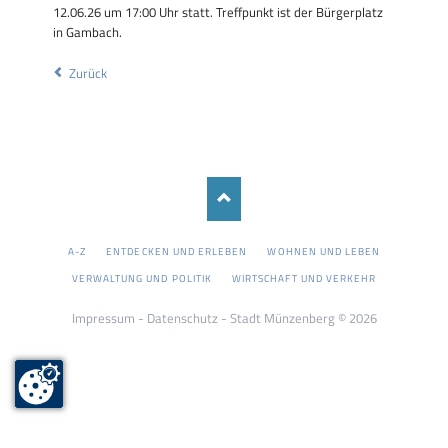
12.06.26 um 17:00 Uhr statt. Treffpunkt ist der Bürgerplatz
in Gambach.
Zurück
NAVIGATION
A-Z
ENTDECKEN UND ERLEBEN
WOHNEN UND LEBEN
ÜBERSPRINGEN
VERWALTUNG UND POLITIK
WIRTSCHAFT UND VERKEHR
Impressum
-
Datenschutz
- Stadt Münzenberg © 2026