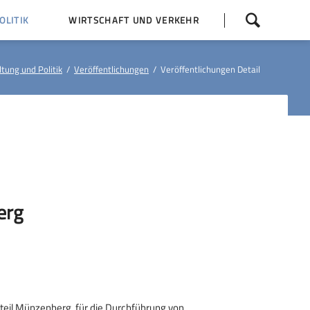
Navigation
LITIK
WIRTSCHAFT UND VERKEHR
überspringen
 Z
Dorfentwicklung (IKEK)
tung und Politik
Veröffentlichungen
Veröffentlichungen Detail
Bauleitpläne
Baumaßnahmen
tner
Busfahrpläne
E-Ladesäule
erg
eil Münzenberg, für die Durchführung von