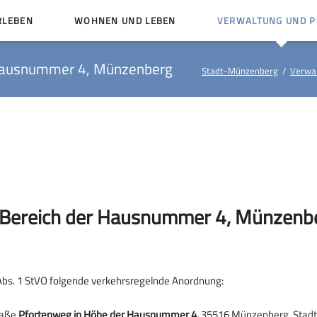
RLEBEN
WOHNEN UND LEBEN
VERWALTUNG UND PO
Kinder und Jugendliche
Bürgerservice von A bis
 Hausnummer 4, Münzenberg
Stadt-Münzenberg
Verwal
Mängelmelder
Miteinander leben
Veröffentlichungen
Vereine
Ämter und Ansprechpar
en
Bürger- und Kulturhäuser
Stellenausschreibungen
rg
Kirchengemeinden
Politische Gremien
m Bereich der Hausnummer 4, Münzenb
Abs. 1 StVO folgende verkehrsregelnde Anordnung:
raße
Pfortenweg in Höhe der Hausnummer 4,
35516 Münzenberg, Stadtt