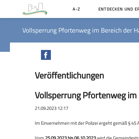
A-Z
ENTDECKEN UND E
Geschichte der Stadt
Vollsperrung Pfortenweg im Bereich der
Sehenswertes
Aktiv erleben
Facebook
Essen und Übernacht
Veröffentlichungen
Heiraten in Münzenbe
Vollsperrung Pfortenweg i
21.09.2023 12:17
Im Einvernehmen mit der Polizei ergeht gemäß § 45 
Vom
25.09.2023 bis 06.10.2023
wird die Gemeindest