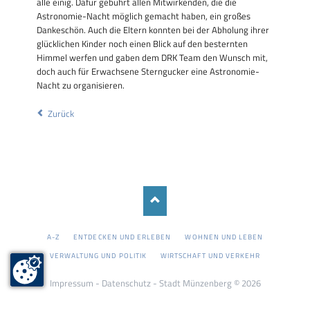
alle einig. Dafür gebührt allen Mitwirkenden, die die
Astronomie-Nacht möglich gemacht haben, ein großes
Dankeschön. Auch die Eltern konnten bei der Abholung ihrer
glücklichen Kinder noch einen Blick auf den besternten
Himmel werfen und gaben dem DRK Team den Wunsch mit,
doch auch für Erwachsene Sterngucker eine Astronomie-
Nacht zu organisieren.
Zurück
NAVIGATION
A-Z
ENTDECKEN UND ERLEBEN
WOHNEN UND LEBEN
ÜBERSPRINGEN
VERWALTUNG UND POLITIK
WIRTSCHAFT UND VERKEHR
Impressum
-
Datenschutz
- Stadt Münzenberg © 2026