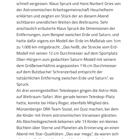
schnell vergessen. Klaus Spruck und Hans Norbert Gries von
der Astronomischen Arbeitsgemeinschaft Heuchelheim
erklärten und zeigten ein Stück der an diesem Abend
sichtbaren unendlichen Weiten des Weltraums. Sehr
anschaulich erläuterte Klaus Spruck die Dimensionen der
Entfernungen, zum Beispiel zwischen Erde und Saturn, und
hatte dafür eigens ein Modell der Erde im Maßstab von 1cm
zu 1.000 km mitgebracht. „Das heißt, die Strecke vom Erd-
Modell mit seinen 12 cm Durchmesser auf dem Sportplatz
Ober-Hörgern zum gedachten Saturn-Modell mit seinem
dem Größenverhältnis angepassten 116 cm Durchmesser
auf dem Butzbacher Schrenzerbad entspricht der
tatsächlichen Entfernung zwischen Erde und Saturn“, so
Spruck.
An drei voreingestellten Teleskopen gingen die Astro-Kids
auf Weltraum-Safari. Wer gerade keinen Teleskop-Platz
hatte, konnte bei Hilary Roger, ebenfalls Mitglied des
Münzenberger DRK Team Sozial, ein Quiz machen, bei dem
die Kinder mit ihrem astronomischen Vorwissen glänzten.
Als Abschiedsgeschenk bekamen alle 13 Kinder ein kleines
Büchlein über Sterne und Planeten als Erinnerung an einen
Abend mit Star-Qualitäten. „Das war mega“, da waren sich