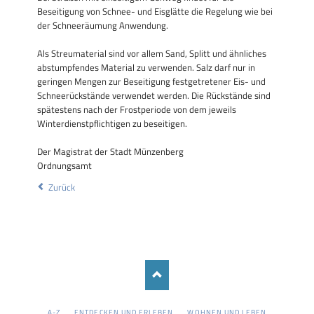
Beseitigung von Schnee- und Eisglätte die Regelung wie bei
der Schneeräumung Anwendung.
Als Streumaterial sind vor allem Sand, Splitt und ähnliches
abstumpfendes Material zu verwenden. Salz darf nur in
geringen Mengen zur Beseitigung festgetretener Eis- und
Schneerückstände verwendet werden. Die Rückstände sind
spätestens nach der Frostperiode von dem jeweils
Winterdienstpflichtigen zu beseitigen.
Der Magistrat der Stadt Münzenberg
Ordnungsamt
Zurück
NAVIGATION
A-Z
ENTDECKEN UND ERLEBEN
WOHNEN UND LEBEN