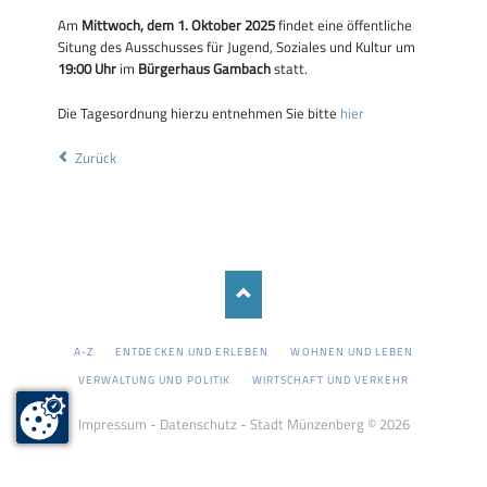
Am
Mittwoch, dem 1. Oktober 2025
findet eine öffentliche
Situng des Ausschusses für Jugend, Soziales und Kultur um
19:00 Uhr
im
Bürgerhaus Gambach
statt.
Die Tagesordnung hierzu entnehmen Sie bitte
hier
Zurück
NAVIGATION
A-Z
ENTDECKEN UND ERLEBEN
WOHNEN UND LEBEN
ÜBERSPRINGEN
VERWALTUNG UND POLITIK
WIRTSCHAFT UND VERKEHR
Impressum
-
Datenschutz
- Stadt Münzenberg © 2026