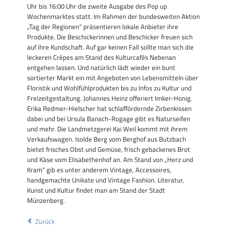
Uhr bis 16:00 Uhr die zweite Ausgabe des Pop up
Wochenmarktes statt. Im Rahmen der bundesweiten Aktion
„Tag der Regionen“ präsentieren lokale Anbieter ihre
Produkte. Die Beschickerinnen und Beschicker freuen sich
auf ihre Kundschaft. Auf gar keinen Fall sollte man sich die
leckeren Crêpes am Stand des Kulturcafés Nebenan
entgehen lassen. Und natürlich lädt wieder ein bunt
sortierter Markt ein mit Angeboten von Lebensmitteln über
Floristik und Wohlfühlprodukten bis zu Infos zu Kultur und
Freizeitgestaltung. Johannes Heinz offeriert Imker-Honig.
Erika Redmer-Hielscher hat schlaffördernde Zirbenkissen
dabei und bei Ursula Banach-Rogage gibt es Naturseifen
und mehr. Die Landmetzgerei Kai Weil kommt mit ihrem
Verkaufswagen. Isolde Berg vom Berghof aus Butzbach
bietet frisches Obst und Gemüse, frisch gebackenes Brot
und Käse vom Elisabethenhof an. Am Stand von „Herz und
Kram“ gib es unter anderem Vintage, Accessoires,
handgemachte Unikate und Vintage Fashion. Literatur,
Kunst und Kultur findet man am Stand der Stadt
Münzenberg.
Zurück