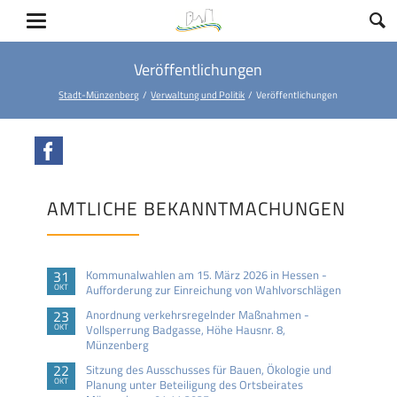
Veröffentlichungen
Stadt-Münzenberg
Verwaltung und Politik
Veröffentlichungen
Facebook
AMTLICHE BEKANNTMACHUNGEN
31
Kommunalwahlen am 15. März 2026 in Hessen -
OKT
Aufforderung zur Einreichung von Wahlvorschlägen
23
Anordnung verkehrsregelnder Maßnahmen -
OKT
Vollsperrung Badgasse, Höhe Hausnr. 8,
Münzenberg
22
Sitzung des Ausschusses für Bauen, Ökologie und
OKT
Planung unter Beteiligung des Ortsbeirates