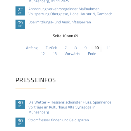
Münzenberg, 01.11.2025
22
Anordnung verkehrsregelnder Maßnahmen -
OKT
Vollsperrung Obergasse, Höhe Hausnr. 9, Gambach
09
Übermittlungs- und Auskunftssperren
OKT
Seite 10 von 69
Anfang
Zurück
7
8
9
10
11
12
13
Vorwärts
Ende
PRESSEINFOS
30
Die Wetter – Hessens schönster Fluss: Spannende
APR
Vorträge im Kulturhaus Alte Synagoge in
Münzenberg
30
Stromfresser finden und Geld sparen
APR