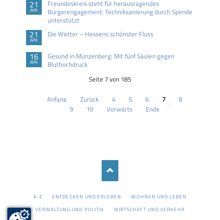
21
Freundeskreis steht für herausragendes
APR
Bürgerengagement: Techniksanierung durch Spende
unterstützt
21
Die Wetter – Hessens schönster Fluss
APR
16
Gesund in Münzenberg: Mit fünf Säulen gegen
APR
Bluthochdruck
Seite 7 von 185
Anfang
Zurück
4
5
6
7
8
9
10
Vorwärts
Ende
NAVIGATION
A-Z
ENTDECKEN UND ERLEBEN
WOHNEN UND LEBEN
ÜBERSPRINGEN
VERWALTUNG UND POLITIK
WIRTSCHAFT UND VERKEHR