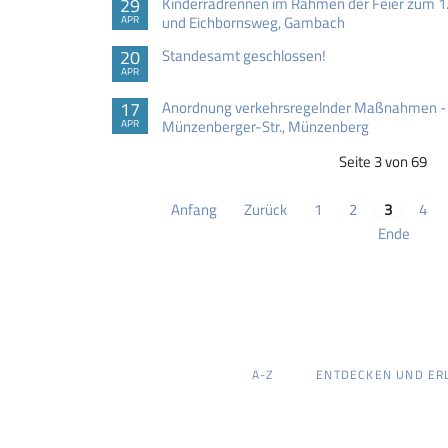
29
Kinderradrennen im Rahmen der Feier zum 1.
und Eichbornsweg, Gambach
APR
20
Standesamt geschlossen!
APR
17
Anordnung verkehrsregelnder Maßnahmen - V
Münzenberger-Str., Münzenberg
APR
Seite 3 von 69
Anfang
Zurück
1
2
3
4
Ende
NAVIGATION
A-Z
ENTDECKEN UND ER
ÜBERSPRINGEN