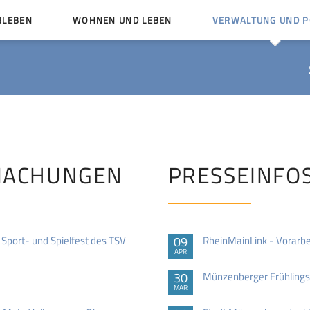
RLEBEN
WOHNEN UND LEBEN
VERWALTUNG UND PO
Kinder und Jugendliche
Bürgerservice von A bis
Mängelmelder
Miteinander leben
Vereine
Ämter und Ansprechpar
en
Bürger- und Kulturhäuser
Stellenausschreibungen
rg
Kirchengemeinden
MACHUNGEN
PRESSEINFO
Politische Gremien
port- und Spielfest des TSV
09
RheinMainLink - Vorarbe
APR
30
Münzenberger Frühlings
MÄR