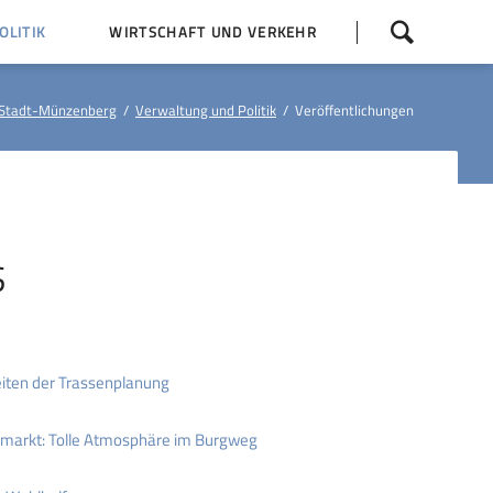
Navigation
LITIK
WIRTSCHAFT UND VERKEHR
überspringen
 Z
Dorfentwicklung (IKEK)
Stadt-Münzenberg
Verwaltung und Politik
Veröffentlichungen
Bauleitpläne
Baumaßnahmen
tner
Busfahrpläne
E-Ladesäule
S
iten der Trassenplanung
markt: Tolle Atmosphäre im Burgweg