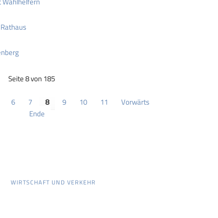
 Wahlhelfern
 Rathaus
enberg
Seite 8 von 185
6
7
8
9
10
11
Vorwärts
Ende
WIRTSCHAFT UND VERKEHR