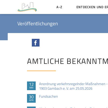
A-Z
ENTDECKEN UND E
Geschichte der Stadt
Veröffentlichungen
Sehenswertes
Aktiv erleben
Facebook
Essen und Übernacht
Heiraten in Münzenbe
AMTLICHE BEKANNT
12
Anordnung verkehrsregelnder Maßnahmen - S
1903 Gambach e. V. am 25.05.2026
MAI
30
Fundsachen
APR