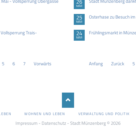
 Mai - Vollsperrung Obergasse
26
Stadt Münzenberg dankt
MÄR
25
Osterhase zu Besuch im
MÄR
ollsperrung Trais-
24
Frühlingsmarkt in Münz
MÄR
5
6
7
Vorwärts
Anfang
Zurück
5
LEBEN
WOHNEN UND LEBEN
VERWALTUNG UND POLITIK
Impressum
-
Datenschutz
- Stadt Münzenberg © 2026