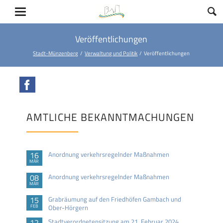
Veröffentlichungen
Stadt-Münzenberg
Verwaltung und Politik
Veröffentlichungen
Facebook
AMTLICHE BEKANNTMACHUNGEN
16
Anordnung verkehrsregelnder Maßnahmen
MÄR
08
Anordnung verkehrsregelnder Maßnahmen
MÄR
15
Grabräumung auf den Friedhöfen Gambach und
FEB
Ober-Hörgern
12
Stadtverordnetensitzung am 21. Februar 2024