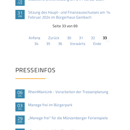
FEB
31
Sitzung des Haupt- und Finanzausschusses am 14.
JAN
Februar 2024 im Bürgerhaus Gambach
Seite 33 von 69
Anfang
Zurück
30
31
32
33
34
35
36
Vorwärts
Ende
PRESSEINFOS
06
RheinMainLink - Vorarbeiten der Trassenplanung
JUL
03
Manege frei im Bürgerpark
JUL
29
„Manege frei“ für die Münzenberger Ferienspiele
JUN