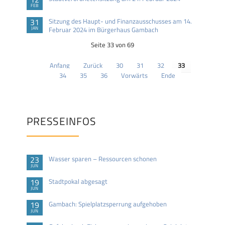
FEB
31
Sitzung des Haupt- und Finanzausschusses am 14.
JAN
Februar 2024 im Bürgerhaus Gambach
Seite 33 von 69
Anfang
Zurück
30
31
32
33
34
35
36
Vorwärts
Ende
PRESSEINFOS
23
Wasser sparen – Ressourcen schonen
JUN
19
Stadtpokal abgesagt
JUN
19
Gambach: Spielplatzsperrung aufgehoben
JUN