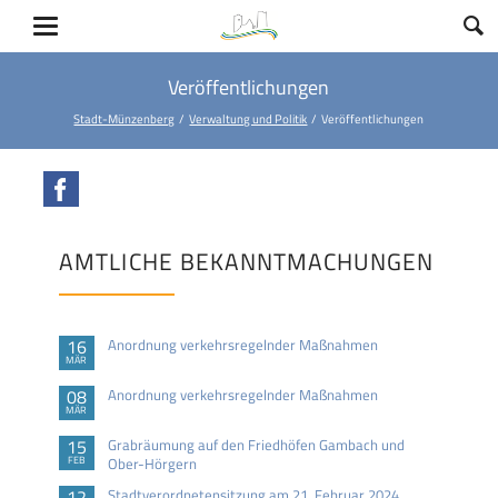
Veröffentlichungen
Stadt-Münzenberg
Verwaltung und Politik
Veröffentlichungen
Facebook
AMTLICHE BEKANNTMACHUNGEN
16
Anordnung verkehrsregelnder Maßnahmen
MÄR
08
Anordnung verkehrsregelnder Maßnahmen
MÄR
15
Grabräumung auf den Friedhöfen Gambach und
FEB
Ober-Hörgern
12
Stadtverordnetensitzung am 21. Februar 2024