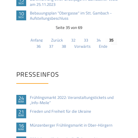
NOV
am 25.11.2023
10
Bebauungsplan "Obergasse" im Stt. Gambach -
NOV
Aufstellungsbeschluss
Seite 35 von 69
Anfang
Zurück
32
33
34
35
36
37
38
Vorwärts
Ende
PRESSEINFOS
24
Frühlingsmarkt 2022: Veranstaltungstickets und
MÄR
„Info-Meile“
21
Frieden und Freiheit für die Ukraine
MÄR
16
Münzenberger Frühlingsmarkt in Ober-Hörgern
MÄR