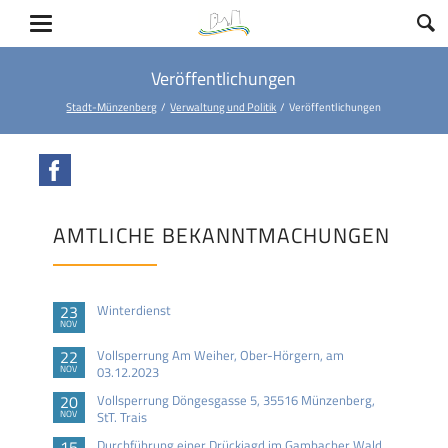
Veröffentlichungen
Stadt-Münzenberg
Verwaltung und Politik
Veröffentlichungen
Facebook
AMTLICHE BEKANNTMACHUNGEN
23
Winterdienst
NOV
22
Vollsperrung Am Weiher, Ober-Hörgern, am
NOV
03.12.2023
20
Vollsperrung Döngesgasse 5, 35516 Münzenberg,
NOV
StT. Trais
15
Durchführung einer Drückjagd im Gambacher Wald