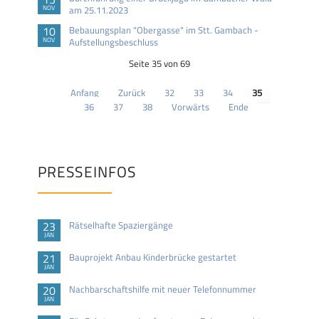
NOV
am 25.11.2023
10
Bebauungsplan "Obergasse" im Stt. Gambach -
NOV
Aufstellungsbeschluss
Seite 35 von 69
Anfang
Zurück
32
33
34
35
36
37
38
Vorwärts
Ende
PRESSEINFOS
23
Rätselhafte Spaziergänge
JAN
21
Bauprojekt Anbau Kinderbrücke gestartet
JAN
20
Nachbarschaftshilfe mit neuer Telefonnummer
JAN