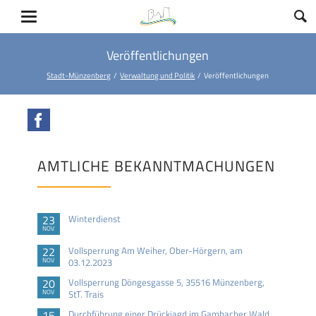
Veröffentlichungen
Stadt-Münzenberg
Verwaltung und Politik
Veröffentlichungen
Facebook
AMTLICHE BEKANNTMACHUNGEN
23
Winterdienst
NOV
22
Vollsperrung Am Weiher, Ober-Hörgern, am
NOV
03.12.2023
20
Vollsperrung Döngesgasse 5, 35516 Münzenberg,
NOV
StT. Trais
15
Durchführung einer Drückjagd im Gambacher Wald