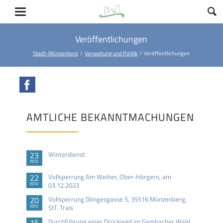
Veröffentlichungen
Stadt-Münzenberg
Verwaltung und Politik
Veröffentlichungen
Facebook
AMTLICHE BEKANNTMACHUNGEN
23
Winterdienst
NOV
22
Vollsperrung Am Weiher, Ober-Hörgern, am
NOV
03.12.2023
20
Vollsperrung Döngesgasse 5, 35516 Münzenberg,
NOV
StT. Trais
15
Durchführung einer Drückjagd im Gambacher Wald