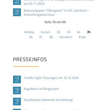
NOV
am 25.11.2023
10
Bebauungsplan "Obergasse" im Stt. Gambach -
NOV
Aufstellungsbeschluss
Seite 35 von 69
Anfang
Zurück
32
33
34
35
36
37
38
Vorwärts
Ende
PRESSEINFOS
13
Candle-Light-Trauungen am 12.12.2026
JUL
10
Kugelbahn im Bürgerpark
JUL
10
Standesamt bekommt Verstärkung
JUL