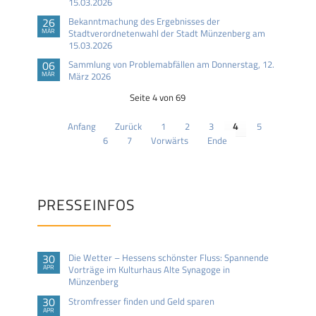
15.03.2026
26
Bekanntmachung des Ergebnisses der
MÄR
Stadtverordnetenwahl der Stadt Münzenberg am
15.03.2026
06
Sammlung von Problemabfällen am Donnerstag, 12.
MÄR
März 2026
Seite 4 von 69
Anfang
Zurück
1
2
3
4
5
6
7
Vorwärts
Ende
PRESSEINFOS
30
Die Wetter – Hessens schönster Fluss: Spannende
APR
Vorträge im Kulturhaus Alte Synagoge in
Münzenberg
30
Stromfresser finden und Geld sparen
APR