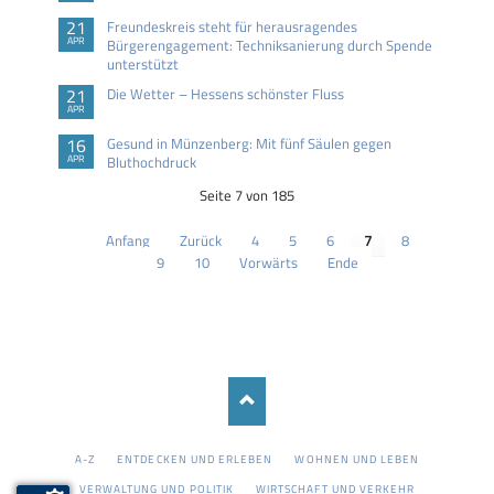
21
Freundeskreis steht für herausragendes
APR
Bürgerengagement: Techniksanierung durch Spende
unterstützt
21
Die Wetter – Hessens schönster Fluss
APR
16
Gesund in Münzenberg: Mit fünf Säulen gegen
APR
Bluthochdruck
Seite 7 von 185
Anfang
Zurück
4
5
6
7
8
9
10
Vorwärts
Ende
NAVIGATION
A-Z
ENTDECKEN UND ERLEBEN
WOHNEN UND LEBEN
ÜBERSPRINGEN
VERWALTUNG UND POLITIK
WIRTSCHAFT UND VERKEHR