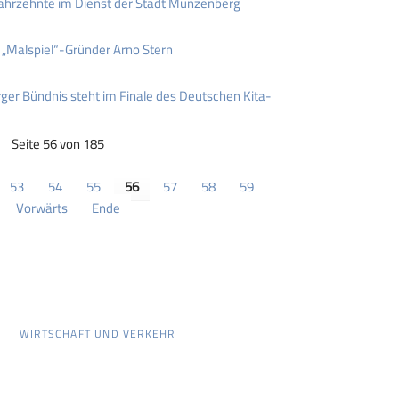
 Jahrzehnte im Dienst der Stadt Münzenberg
 „Malspiel“-Gründer Arno Stern
ger Bündnis steht im Finale des Deutschen Kita-
Seite 56 von 185
53
54
55
56
57
58
59
Vorwärts
Ende
WIRTSCHAFT UND VERKEHR