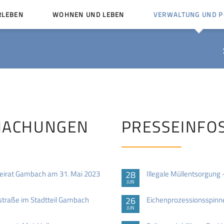
RLEBEN
WOHNEN UND LEBEN
VERWALTUNG UND PO
Kinder und Jugendliche
Bürgerservice von A bis
Mängelmelder
Miteinander leben
Vereine
Ämter und Ansprechpar
en
Bürger- und Kulturhäuser
Stellenausschreibungen
rg
Kirchengemeinden
MACHUNGEN
PRESSEINFO
Politische Gremien
eirat Gambach am 31. Mai 2023
28
Illegale Müllentsorgung 
JUN
straße im Stadtteil Gambach
26
Eichenprozessionsspinne
JUN