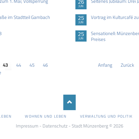
zum 1. Mai; Vollsperrung
26
Seltenes Jubiläum: Drei
JUN
raße im Stadtteil Gambach
25
Vortrag im Kulturcafé zu
JUN
3
25
Sensationell: Münzenber
Preises
JUN
43
44
45
46
Anfang
Zurück
e
LEBEN
WOHNEN UND LEBEN
VERWALTUNG UND POLITIK
Impressum
-
Datenschutz
- Stadt Münzenberg © 2026