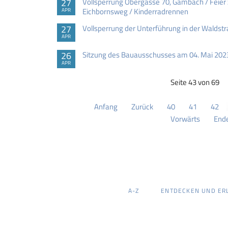
27
Vollsperrung Obergasse 70, Gambach / Feier 
Eichbornsweg / Kinderradrennen
APR
27
Vollsperrung der Unterführung in der Waldst
APR
26
Sitzung des Bauausschusses am 04. Mai 202
APR
Seite 43 von 69
Anfang
Zurück
40
41
42
Vorwärts
End
NAVIGATION
A-Z
ENTDECKEN UND ER
ÜBERSPRINGEN