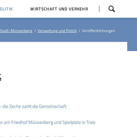
Navigation
LITIK
WIRTSCHAFT UND VERKEHR
überspringen
 Z
Dorfentwicklung (IKEK)
Stadt-Münzenberg
Verwaltung und Politik
Veröffentlichungen
Bauleitpläne
Baumaßnahmen
tner
Busfahrpläne
E-Ladesäule
S
– die Zeche zahlt die Gemeinschaft
r am Friedhof Münzenberg und Spielplatz in Trais