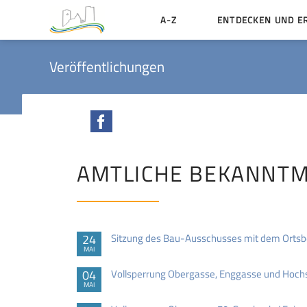
A-Z
ENTDECKEN UND E
Geschichte der Stadt
Veröffentlichungen
Sehenswertes
Aktiv erleben
Facebook
Essen und Übernacht
Heiraten in Münzenbe
AMTLICHE BEKANNT
24
Sitzung des Bau-Ausschusses mit dem Ortsb
MAI
04
Vollsperrung Obergasse, Enggasse und Hoch
MAI