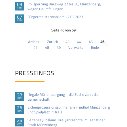
09
Vollsperrung Burgweg 22 bis 30, Münzenberg,
FEB
wegen Baumfällungen
07
Bürgermeisterwahl am 12.02.2023
FEB
Seite 46 von 69
Anfang
Zurück
43
44
45
46
47
48
49
Vorwärts
Ende
PRESSEINFOS
28
Illegale Müllentsorgung – die Zeche zahlt die
JUN
Gemeinschaft
26
Eichenprozessionsspinner am Friedhof Münzenberg
JUN
und Spielplatz in Trais
26
Seltenes Jubiläum: Drei Jahrzehnte im Dienst der
JUN
Stadt Münzenberg