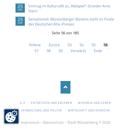
25
Vortrag im Kulturcafé zu „Malspiel“-Gründer Arno
JUN
Stern
25
Sensationell: Münzenberger Bündnis steht im Finale
JUN
des Deutschen Kita-Preises
Seite 56 von 185
Anfang
Zurück
53
54
55
56
57
58
59
Vorwärts
Ende
NAVIGATION
A-Z
ENTDECKEN UND ERLEBEN
WOHNEN UND LEBEN
ÜBERSPRINGEN
VERWALTUNG UND POLITIK
WIRTSCHAFT UND VERKEHR
Impressum
-
Datenschutz
- Stadt Münzenberg © 2026