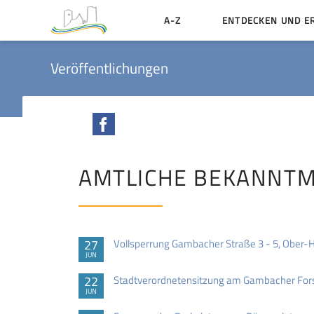
A-Z
ENTDECKEN UND E
Geschichte der Stadt
Veröffentlichungen
Sehenswertes
Aktiv erleben
Facebook
Essen und Übernacht
Heiraten in Münzenbe
AMTLICHE BEKANNT
27
Vollsperrung Gambacher Straße 3 - 5, Ober-
JUN
22
Stadtverordnetensitzung am Gambacher Forst
JUN