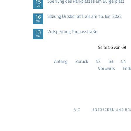
15
Sperrung des Parkplatzes am Bürgerplatz
JUN
16
Sitzung Ortsbeirat Trais am 15. Juni 2022
MAI
13
Vollsperrung Taunusstraße
MAI
Seite 55 von 69
Anfang
Zurück
52
53
54
Vorwärts
End
NAVIGATION
A-Z
ENTDECKEN UND ER
ÜBERSPRINGEN