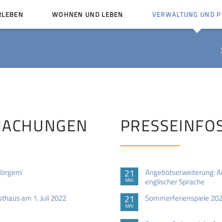
RLEBEN
WOHNEN UND LEBEN
VERWALTUNG UND PO
Kinder und Jugendliche
Bürgerservice von A bis
Mängelmelder
Miteinander leben
Vereine
Ämter und Ansprechpar
en
Bürger- und Kulturhäuser
Stellenausschreibungen
rg
Kirchengemeinden
MACHUNGEN
PRESSEINFO
Politische Gremien
Hörgern
21
Angebotserweiterung: Aud
englischer Sprache
MAI
haus am 1. Juli 2022
21
Sommerferienspiele 202
MAI