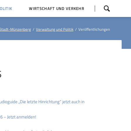
Navigation
LITIK
WIRTSCHAFT UND VERKEHR
überspringen
 Z
Dorfentwicklung (IKEK)
Stadt-Münzenberg
Verwaltung und Politik
Veröffentlichungen
Bauleitpläne
Baumaßnahmen
tner
Busfahrpläne
E-Ladesäule
S
ioguide „Die letzte Hinrichtung“ jetzt auch in
6 – Jetzt anmelden!