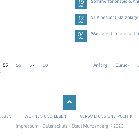
19
Sommerferienspiele: An
MAI
12
VDK besucht Kläranlag
MAI
04
Wasserentnahme für Poo
MAI
55
56
57
58
Anfang
Zurück
e
LEBEN
WOHNEN UND LEBEN
VERWALTUNG UND POLITIK
Impressum
-
Datenschutz
- Stadt Münzenberg © 2026