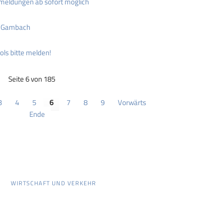
meldungen ab sofort möglich
e Gambach
ls bitte melden!
Seite 6 von 185
3
4
5
6
7
8
9
Vorwärts
Ende
WIRTSCHAFT UND VERKEHR