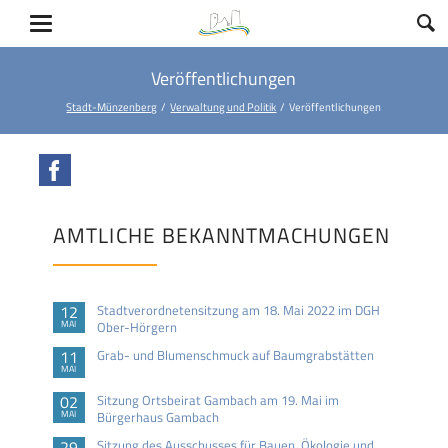
Veröffentlichungen
Stadt-Münzenberg
Verwaltung und Politik
Veröffentlichungen
Facebook
AMTLICHE BEKANNTMACHUNGEN
12
Stadtverordnetensitzung am 18. Mai 2022 im DGH
MAI
Ober-Hörgern
11
Grab- und Blumenschmuck auf Baumgrabstätten
MAI
02
Sitzung Ortsbeirat Gambach am 19. Mai im
MAI
Bürgerhaus Gambach
29
Sitzung des Ausschusses für Bauen, Ökologie und