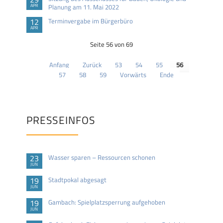
APR
Planung am 11. Mai 2022
12
Terminvergabe im Bürgerbüro
APR
Seite 56 von 69
Anfang
Zurück
53
54
55
56
57
58
59
Vorwärts
Ende
PRESSEINFOS
23
Wasser sparen – Ressourcen schonen
JUN
19
Stadtpokal abgesagt
JUN
19
Gambach: Spielplatzsperrung aufgehoben
JUN