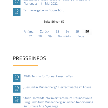
APR
Planung am 11. Mai 2022
12
Terminvergabe im Bürgerbüro
APR
Seite 56 von 69
Anfang
Zurück
53
54
55
56
57
58
59
Vorwärts
Ende
PRESSEINFOS
20
AWB: Termin für Tonnentausch offen
FEB
19
„Gesund in Münzenberg“: Herzschwäche im Fokus
FEB
12
Stadt Florstadt informiert sich beim Freundeskreis
FEB
Burg und Stadt Münzenberg in Sachen Renovierung
Kulturhaus Alte Synagoge