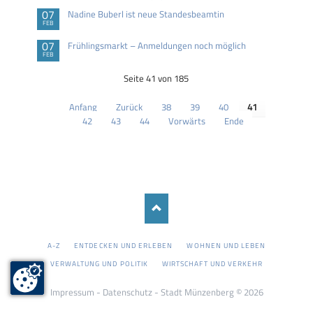
07
Nadine Buberl ist neue Standesbeamtin
FEB
07
Frühlingsmarkt – Anmeldungen noch möglich
FEB
Seite 41 von 185
Anfang
Zurück
38
39
40
41
42
43
44
Vorwärts
Ende
NAVIGATION
A-Z
ENTDECKEN UND ERLEBEN
WOHNEN UND LEBEN
ÜBERSPRINGEN
VERWALTUNG UND POLITIK
WIRTSCHAFT UND VERKEHR
Impressum
-
Datenschutz
- Stadt Münzenberg © 2026