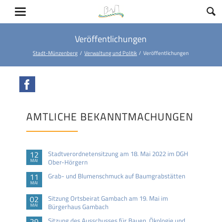
Veröffentlichungen
Stadt-Münzenberg
Verwaltung und Politik
Veröffentlichungen
Facebook
AMTLICHE BEKANNTMACHUNGEN
12
Stadtverordnetensitzung am 18. Mai 2022 im DGH
MAI
Ober-Hörgern
11
Grab- und Blumenschmuck auf Baumgrabstätten
MAI
02
Sitzung Ortsbeirat Gambach am 19. Mai im
MAI
Bürgerhaus Gambach
29
Sitzung des Ausschusses für Bauen, Ökologie und