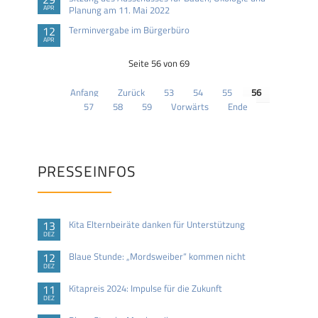
APR
Planung am 11. Mai 2022
12
Terminvergabe im Bürgerbüro
APR
Seite 56 von 69
Anfang
Zurück
53
54
55
56
57
58
59
Vorwärts
Ende
PRESSEINFOS
13
Kita Elternbeiräte danken für Unterstützung
DEZ
12
Blaue Stunde: „Mordsweiber“ kommen nicht
DEZ
11
Kitapreis 2024: Impulse für die Zukunft
DEZ