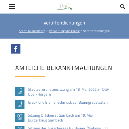
Veröffentlichungen
Stadt-Münzenberg
Verwaltung und Politik
Veröffentlichungen
Facebook
AMTLICHE BEKANNTMACHUNGEN
12
Stadtverordnetensitzung am 18. Mai 2022 im DGH
MAI
Ober-Hörgern
11
Grab- und Blumenschmuck auf Baumgrabstätten
MAI
02
Sitzung Ortsbeirat Gambach am 19. Mai im
MAI
Bürgerhaus Gambach
29
Sitzung des Ausschusses für Bauen, Ökologie und