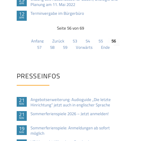
APR
Planung am 11. Mai 2022
12
Terminvergabe im Bürgerbüro
APR
Seite 56 von 69
Anfang
Zurück
53
54
55
56
57
58
59
Vorwärts
Ende
PRESSEINFOS
21
Angebotserweiterung: Audioguide „Die letzte
MAI
Hinrichtung“ jetzt auch in englischer Sprache
21
Sommerferienspiele 2026 – Jetzt anmelden!
MAI
19
Sommerferienspiele: Anmeldungen ab sofort
MAI
möglich