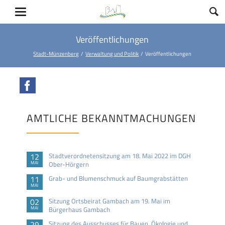
Veröffentlichungen
Stadt-Münzenberg
Verwaltung und Politik
Veröffentlichungen
Facebook
AMTLICHE BEKANNTMACHUNGEN
12
Stadtverordnetensitzung am 18. Mai 2022 im DGH
MAI
Ober-Hörgern
11
Grab- und Blumenschmuck auf Baumgrabstätten
MAI
02
Sitzung Ortsbeirat Gambach am 19. Mai im
MAI
Bürgerhaus Gambach
29
Sitzung des Ausschusses für Bauen, Ökologie und