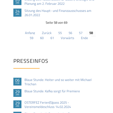
JAN
Planung am 2. Februar 2022
24
Sitzung des Haupt- und Finanzausschusses am
JAN
26.01.2022
Seite 58 von 69
Anfang
Zurück
55
56
57
58
59
60
61
Vorwärts
Ende
PRESSEINFOS
06
Blaue Stunde: Heiter und so weiter mit Michael
FEB
Trischan
29
Blaue Stunde: Kafka sorgt für Premiere
JAN
29
OSTERFEZ Ferien(S)pass 2025 -
JAN
Vereinsmeldeschluss 14.02.2024