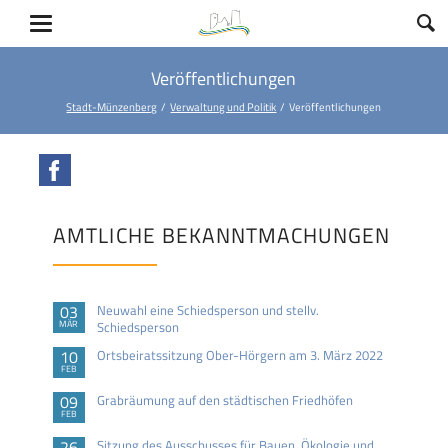
Veröffentlichungen
Stadt-Münzenberg
Verwaltung und Politik
Veröffentlichungen
Facebook
AMTLICHE BEKANNTMACHUNGEN
03
Neuwahl eine Schiedsperson und stellv.
MÄR
Schiedsperson
10
Ortsbeiratssitzung Ober-Hörgern am 3. März 2022
FEB
09
Grabräumung auf den städtischen Friedhöfen
FEB
26
Sitzung des Ausschusses für Bauen, Ökologie und