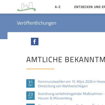
A-Z
ENTDECKEN UND E
Geschichte der Stadt
Veröffentlichungen
Sehenswertes
Aktiv erleben
Facebook
Essen und Übernacht
Heiraten in Münzenbe
AMTLICHE BEKANNT
31
Kommunalwahlen am 15. März 2026 in Hesse
Einreichung von Wahlvorschlägen
OKT
23
Anordnung verkehrsregelnder Maßnahmen - 
Hausnr. 8, Münzenberg
OKT