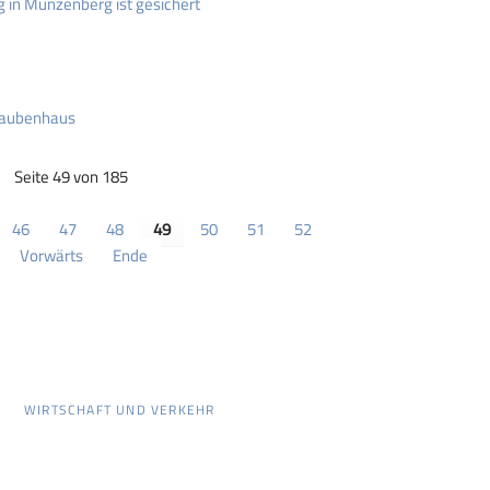
 in Münzenberg ist gesichert
 Taubenhaus
Seite 49 von 185
46
47
48
49
50
51
52
Vorwärts
Ende
WIRTSCHAFT UND VERKEHR