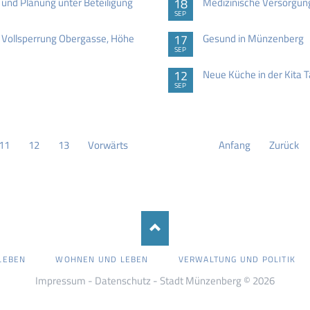
 und Planung unter Beteiligung
18
Medizinische Versorgung
SEP
Vollsperrung Obergasse, Höhe
17
Gesund in Münzenberg
SEP
12
Neue Küche in der Kita
SEP
11
12
13
Vorwärts
Anfang
Zurück
LEBEN
WOHNEN UND LEBEN
VERWALTUNG UND POLITIK
Impressum
-
Datenschutz
- Stadt Münzenberg © 2026