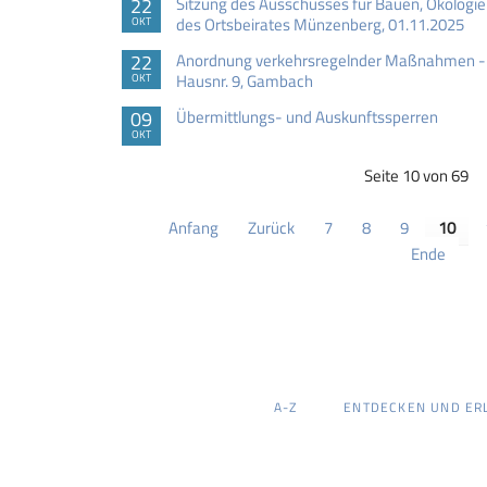
22
Sitzung des Ausschusses für Bauen, Ökologie
des Ortsbeirates Münzenberg, 01.11.2025
OKT
22
Anordnung verkehrsregelnder Maßnahmen - 
Hausnr. 9, Gambach
OKT
09
Übermittlungs- und Auskunftssperren
OKT
Seite 10 von 69
Anfang
Zurück
7
8
9
10
Ende
NAVIGATION
A-Z
ENTDECKEN UND ER
ÜBERSPRINGEN