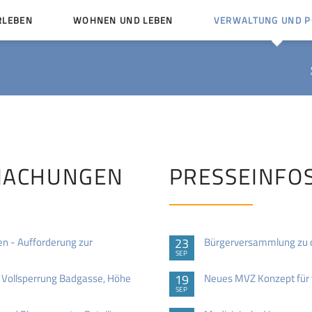
RLEBEN
WOHNEN UND LEBEN
VERWALTUNG UND PO
Kinder und Jugendliche
Bürgerservice von A bis
Mängelmelder
Miteinander leben
Vereine
Ämter und Ansprechpar
en
Bürger- und Kulturhäuser
Stellenausschreibungen
rg
Kirchengemeinden
MACHUNGEN
PRESSEINFO
Politische Gremien
n - Aufforderung zur
23
Bürgerversammlung zu d
SEP
Vollsperrung Badgasse, Höhe
19
Neues MVZ Konzept für 
SEP