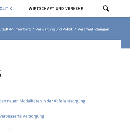
Navigation
LITIK
WIRTSCHAFT UND VERKEHR
überspringen
 Z
Dorfentwicklung (IKEK)
Stadt-Münzenberg
Verwaltung und Politik
Veröffentlichungen
Bauleitpläne
Baumaßnahmen
tner
Busfahrpläne
E-Ladesäule
S
en neuen Modalitäten in der Abfallentsorgung
verbesserte Versorgung