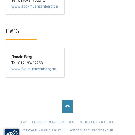
www.spd-muenzenberg.de
FWG
Ronald Berg
Tel: 0171/8427258
www.fw-muenzenberg.de
NAVIGATION
A-Z
ENTDECKEN UND ERLEBEN
WOHNEN UND LEBEN
ÜBERSPRINGEN
VERWALTUNG UND POLITIK
WIRTSCHAFT UND VERKEHR