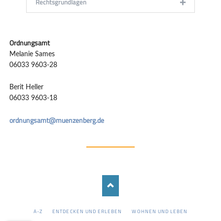
Rechtsgrundlagen
Ordnungsamt
Melanie Sames
06033 9603-28
Berit Heller
06033 9603-18
ordnungsamt@muenzenberg.de
NAVIGATION
A-Z
ENTDECKEN UND ERLEBEN
WOHNEN UND LEBEN
ÜBERSPRINGEN