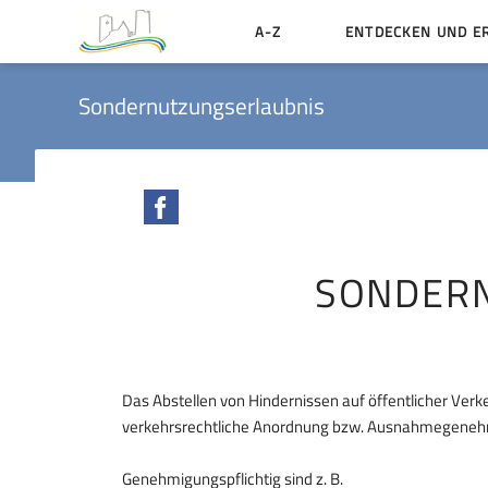
A-Z
ENTDECKEN UND E
Geschichte der Stadt
Sondernutzungserlaubnis
Sehenswertes
Aktiv erleben
Facebook
Essen und Übernacht
Heiraten in Münzenbe
SONDER
Das Abstellen von Hindernissen auf öffentlicher Verk
verkehrsrechtliche Anordnung bzw. Ausnahmegenehm
Genehmigungspflichtig sind z. B.