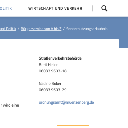
Navigation
LITIK
WIRTSCHAFT UND VERKEHR
überspringen
 Z
Dorfentwicklung (IKEK)
nd Politik
Bürgerservice von A bis Z
Sondernutzungserlaubnis
Bauleitpläne
Baumaßnahmen
tner
Busfahrpläne
Straßenverkehrsbehörde
Berit Heller
E-Ladesäule
06033 9603-18
Nadine Buberl
06033 9603-29
ordnungsamt@muenzenberg.de
r wird eine