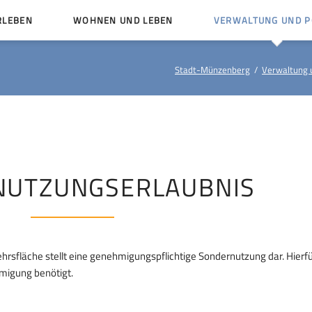
RLEBEN
WOHNEN UND LEBEN
VERWALTUNG UND PO
Kinder und Jugendliche
Bürgerservice von A bis
Stadt-Münzenberg
Verwaltung u
Mängelmelder
Miteinander leben
Veröffentlichungen
Vereine
Ämter und Ansprechpar
en
Bürger- und Kulturhäuser
Stellenausschreibungen
rg
Kirchengemeinden
NUTZUNGSERLAUBNIS
Politische Gremien
ehrsfläche stellt eine genehmigungspflichtige Sondernutzung dar. Hierfü
igung benötigt.