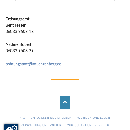
Ordnungsamt
Berit Heller
06033 9603-18
Nadine Buberl
06033 9603-29
ordnungsamt@muenzenberg.de
NAVIGATION
A-Z
ENTDECKEN UND ERLEBEN
WOHNEN UND LEBEN
ÜBERSPRINGEN
VERWALTUNG UND POLITIK
WIRTSCHAFT UND VERKEHR