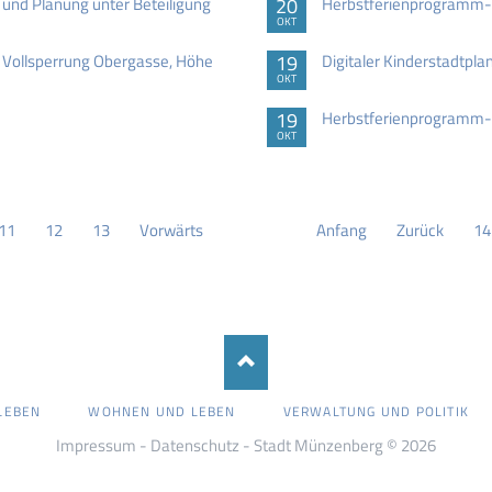
 und Planung unter Beteiligung
20
Herbstferienprogramm-
OKT
Vollsperrung Obergasse, Höhe
19
Digitaler Kinderstadtpla
OKT
19
Herbstferienprogramm-
OKT
11
12
13
Vorwärts
Anfang
Zurück
14
LEBEN
WOHNEN UND LEBEN
VERWALTUNG UND POLITIK
Impressum
-
Datenschutz
- Stadt Münzenberg © 2026