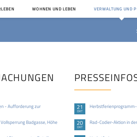
RLEBEN
WOHNEN UND LEBEN
VERWALTUNG UND PO
Kinder und Jugendliche
Bürgerservice von A bis
Mängelmelder
Miteinander leben
Vereine
Ämter und Ansprechpar
en
Bürger- und Kulturhäuser
Stellenausschreibungen
rg
Kirchengemeinden
MACHUNGEN
PRESSEINFO
Politische Gremien
n - Aufforderung zur
21
Herbstferienprogramm-
OKT
Vollsperrung Badgasse, Höhe
20
Rad-Codier-Aktion in der
OKT