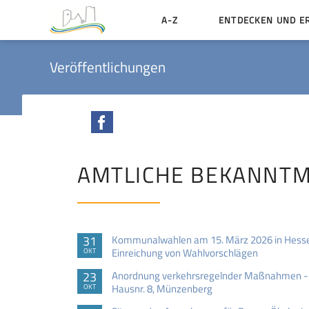
A-Z
ENTDECKEN UND E
Geschichte der Stadt
Veröffentlichungen
Sehenswertes
Aktiv erleben
Facebook
Essen und Übernacht
Heiraten in Münzenbe
AMTLICHE BEKANNT
31
Kommunalwahlen am 15. März 2026 in Hesse
Einreichung von Wahlvorschlägen
OKT
23
Anordnung verkehrsregelnder Maßnahmen - 
Hausnr. 8, Münzenberg
OKT