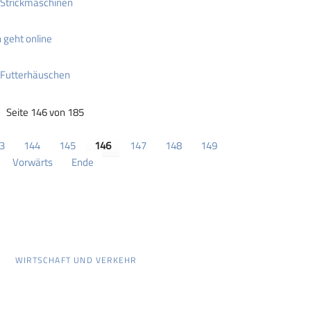
Strickmaschinen
n geht online
Futterhäuschen
Seite 146 von 185
3
144
145
146
147
148
149
Vorwärts
Ende
WIRTSCHAFT UND VERKEHR