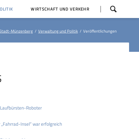
Navigation
LITIK
WIRTSCHAFT UND VERKEHR
überspringen
 Z
Dorfentwicklung (IKEK)
Stadt-Münzenberg
Verwaltung und Politik
Veröffentlichungen
Bauleitpläne
Baumaßnahmen
tner
Busfahrpläne
E-Ladesäule
S
Laufbürsten-Roboter
 „Fahrrad-Insel“ war erfolgreich