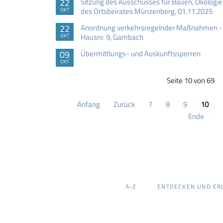
22
Sitzung des Ausschusses für Bauen, Ökologie
des Ortsbeirates Münzenberg, 01.11.2025
OKT
22
Anordnung verkehrsregelnder Maßnahmen - 
Hausnr. 9, Gambach
OKT
09
Übermittlungs- und Auskunftssperren
OKT
Seite 10 von 69
Anfang
Zurück
7
8
9
10
Ende
NAVIGATION
A-Z
ENTDECKEN UND ER
ÜBERSPRINGEN