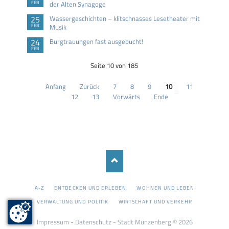
FEB
der Alten Synagoge
25
Wassergeschichten – klitschnasses Lesetheater mit
FEB
Musik
24
Burgtrauungen fast ausgebucht!
FEB
Seite 10 von 185
Anfang
Zurück
7
8
9
10
11
12
13
Vorwärts
Ende
NAVIGATION
A-Z
ENTDECKEN UND ERLEBEN
WOHNEN UND LEBEN
ÜBERSPRINGEN
VERWALTUNG UND POLITIK
WIRTSCHAFT UND VERKEHR
Impressum
-
Datenschutz
- Stadt Münzenberg © 2026