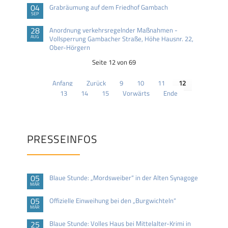
04
Grabräumung auf dem Friedhof Gambach
SEP
28
Anordnung verkehrsregelnder Maßnahmen -
AUG
Vollsperrung Gambacher Straße, Höhe Hausnr. 22,
Ober-Hörgern
Seite 12 von 69
Anfang
Zurück
9
10
11
12
13
14
15
Vorwärts
Ende
PRESSEINFOS
05
Blaue Stunde: „Mordsweiber“ in der Alten Synagoge
MÄR
05
Offizielle Einweihung bei den „Burgwichteln“
MÄR
25
Blaue Stunde: Volles Haus bei Mittelalter-Krimi in