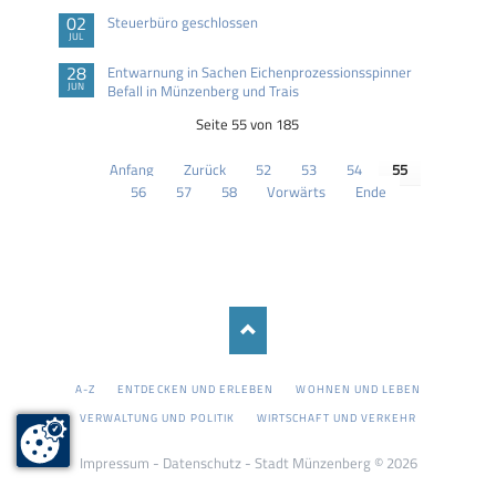
02
Steuerbüro geschlossen
JUL
28
Entwarnung in Sachen Eichenprozessionsspinner
JUN
Befall in Münzenberg und Trais
Seite 55 von 185
Anfang
Zurück
52
53
54
55
56
57
58
Vorwärts
Ende
NAVIGATION
A-Z
ENTDECKEN UND ERLEBEN
WOHNEN UND LEBEN
ÜBERSPRINGEN
VERWALTUNG UND POLITIK
WIRTSCHAFT UND VERKEHR
Impressum
-
Datenschutz
- Stadt Münzenberg © 2026