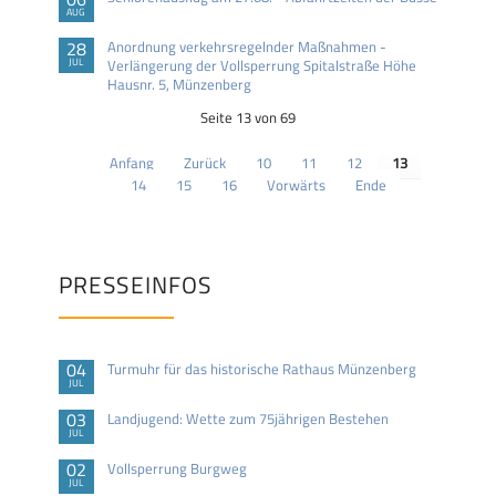
AUG
28
Anordnung verkehrsregelnder Maßnahmen -
JUL
Verlängerung der Vollsperrung Spitalstraße Höhe
Hausnr. 5, Münzenberg
Seite 13 von 69
Anfang
Zurück
10
11
12
13
14
15
16
Vorwärts
Ende
PRESSEINFOS
04
Turmuhr für das historische Rathaus Münzenberg
JUL
03
Landjugend: Wette zum 75jährigen Bestehen
JUL
02
Vollsperrung Burgweg
JUL