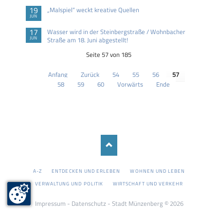
19
„Malspiel“ weckt kreative Quellen
JUN
17
Wasser wird in der Steinbergstraße / Wohnbacher
JUN
Straße am 18. Juni abgestellt!
Seite 57 von 185
Anfang
Zurück
54
55
56
57
58
59
60
Vorwärts
Ende
NAVIGATION
A-Z
ENTDECKEN UND ERLEBEN
WOHNEN UND LEBEN
ÜBERSPRINGEN
VERWALTUNG UND POLITIK
WIRTSCHAFT UND VERKEHR
Impressum
-
Datenschutz
- Stadt Münzenberg © 2026