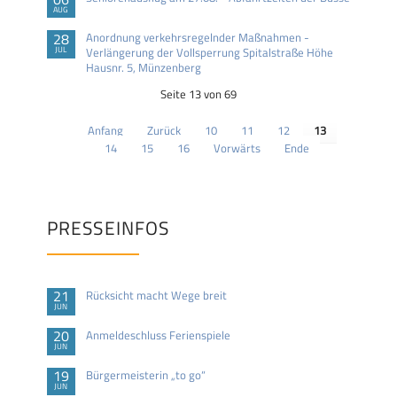
AUG
28
Anordnung verkehrsregelnder Maßnahmen -
JUL
Verlängerung der Vollsperrung Spitalstraße Höhe
Hausnr. 5, Münzenberg
Seite 13 von 69
Anfang
Zurück
10
11
12
13
14
15
16
Vorwärts
Ende
PRESSEINFOS
21
Rücksicht macht Wege breit
JUN
20
Anmeldeschluss Ferienspiele
JUN
19
Bürgermeisterin „to go“
JUN