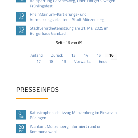
Vollsperrung Gäßchesweg, Ober-Hörgern, wegen
Frühlingsfest
13
RheinMainLink-Kartierungs- und
MAI
Vermessungsarbeiten - Stadt Münzenberg
13
Stadtverordnetensitzung am 21. Mai 2025 im
MAI
Bürgerhaus Gambach
Seite 16 von 69
Anfang
Zurück
13
14
15
16
17
18
19
Vorwärts
Ende
PRESSEINFOS
01
Katastrophenschutzzug Münzenberg im Einsatz in
FEB
Büdingen
28
Wahlamt Münzenberg informiert rund um
JAN
Kommunalwahl