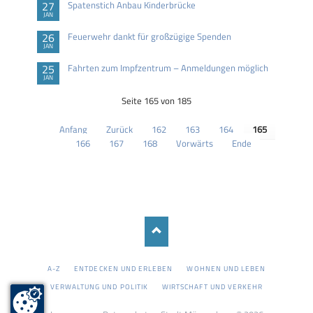
27
Spatenstich Anbau Kinderbrücke
JAN
26
Feuerwehr dankt für großzügige Spenden
JAN
25
Fahrten zum Impfzentrum – Anmeldungen möglich
JAN
Seite 165 von 185
Anfang
Zurück
162
163
164
165
166
167
168
Vorwärts
Ende
NAVIGATION
A-Z
ENTDECKEN UND ERLEBEN
WOHNEN UND LEBEN
ÜBERSPRINGEN
VERWALTUNG UND POLITIK
WIRTSCHAFT UND VERKEHR